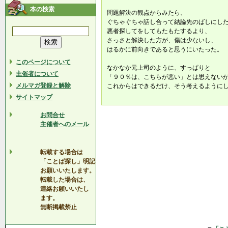
本の検索
問題解決の観点からみたら、
ぐちゃぐちゃ話し合って結論先のばしにし
悪者探してをしてもたもたするより、
さっさと解決した方が、傷は少ないし、
はるかに前向きであると思うにいたった。
このページについて
なかなか元上司のように、すっぱりと
主催者について
「９０％は、こちらが悪い」とは思えない
メルマガ登録と解除
これからはできるだけ、そう考えるように
サイトマップ
お問合せ
主催者へのメール
転載する場合は
「ことば探し」明記
お願いいたします。
転載した場合は、
連絡お願いいたし
ます。
無断掲載禁止