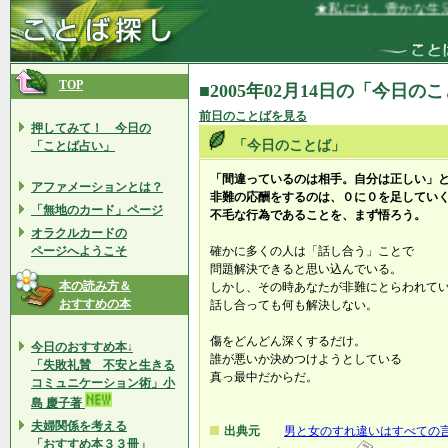
★私には、豊かな生活
TOP
■2005年02月14日の「今日の
前日のことばを見る
押してみて！ 今日の
「今日のことば」
「ことば占い」
「間違っているのは相手。自分は正しい」
アファメーションとは？
非難の応酬をするのは、０に０を足してい
「無地のカード」ページ
不毛な行為であることを、まず悟ろう。
オラクルカードの
ページへようこそ
確かに多くの人は「話し合う」ことで
問題解決できると思い込んでいる。
本の読み方＆
しかし、その時あなたが非難にとらわれて
おすすめの本
話し合っても何も解決しない。
傷をどんどん深くするだけ。
今日のおすすめ本↓
誰が悪いか決めつけようとしている
「失敗礼賛 不安と生きる
真っ最中だからだ。
コミュニケーション術」小
島 慶子著
夫婦関係を考える
出典元
男と女のすれ違いはすべての
「おすすめ本３３冊」