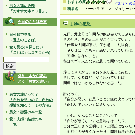
おすすめ度
※おすすめ
男女の違い必読
著者名
バーバラ アニス , ジュリー 
「おすすめ本２０冊」」
今日のことば検索
まゆの感想
先日、元上司と仲間内の飲み会で久しぶり
日付順で見る
そのとき、その元上司がこう言っていた。
（過去のことば）
「仕事や人間関係で、何か起こった場合、
全て見る(※探したい
９０％は、こちらが悪いと思っていれば
「ことば」はコチラから)
間違いはない」と。
私はスゴイ人だなぁと思って聞いていた。
帰ってきてから、自分を振り返ってみた。
必見！本から読み
そして、なるほど、そう思っていれば
とく「男女の違い」
間違いはないかもしれないと思った。
誰だって、
男女の違いって？↓
「自分が悪い」と思うことは嫌に決まって
「自分を見つめて、自分の
「正しいでいたい」に違いない。
感情を知ろう…その方法」
男女・恋愛の本一覧
しかし、そんなことにこだわって、
愛・夫婦・結婚の本
「自分が悪くない」と意地をはったり、
一覧
自分の正しさを証明しようと躍起になった
手を打つのが遅くなったり、問題解決が遅