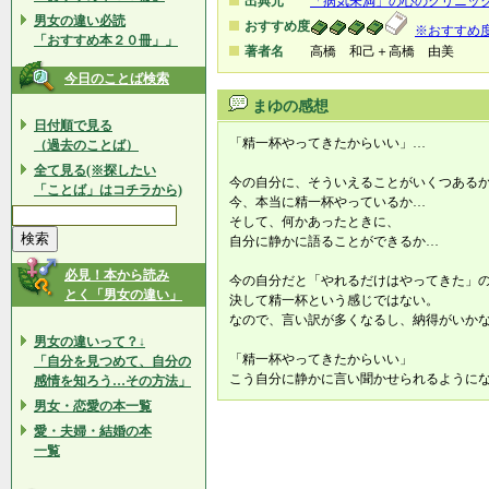
出典元
「病気未満」の心のクリニ
男女の違い必読
おすすめ度
※おすすめ
「おすすめ本２０冊」」
著者名
高橋 和己＋高橋 由美
今日のことば検索
まゆの感想
日付順で見る
「精一杯やってきたからいい」…
（過去のことば）
全て見る(※探したい
今の自分に、そういえることがいくつある
「ことば」はコチラから)
今、本当に精一杯やっているか…
そして、何かあったときに、
自分に静かに語ることができるか…
必見！本から読み
今の自分だと「やれるだけはやってきた」
とく「男女の違い」
決して精一杯という感じではない。
なので、言い訳が多くなるし、納得がいか
男女の違いって？↓
「精一杯やってきたからいい」
「自分を見つめて、自分の
こう自分に静かに言い聞かせられるように
感情を知ろう…その方法」
男女・恋愛の本一覧
愛・夫婦・結婚の本
一覧