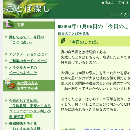
★私は、タイミン
TOP
■2004年11月06日の「今日の
前日のことばを見る
押してみて！ 今日の
「今日のことば」
「ことば占い」
真の自己愛とは持続的である。
アファメーションとは？
失敗したときはもちろん、成功したときで
「無地のカード」ページ
持ち続けているものだ。
オラクルカードの
ページへようこそ
大切な人（肉親や恋人）を失った自分を慰
仕事で思いがけず大きな成功を勝ち得たと
本の読み方＆
他人のとの関係や過去の自分の行動のすべ
おすすめの本
「精一杯やってきたからいい」と言い切れ
そうしたとき、はじめてこの言葉を使うこ
今日のおすすめ本↓
そして、何よりもこれは自分に向かってだ
「失敗礼賛 不安と生きる
静かに語られるべき言葉なのである。
コミュニケーション術」小
島 慶子著
夫婦関係を考える
「おすすめ本３３冊」