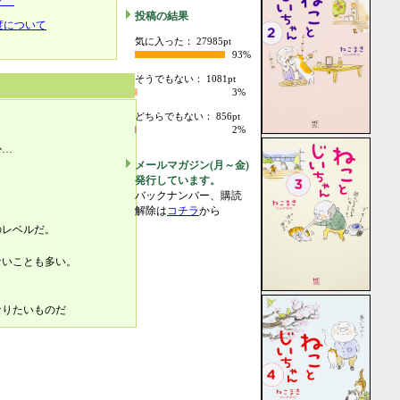
ック
投稿の結果
度について
気に入った： 27985pt
93%
そうでもない： 1081pt
3%
どちらでもない： 856pt
2%
か…
メールマガジン(月～金)
発行しています。
バックナンバー、購読
解除は
コチラ
から
のレベルだ。
ないことも多い。
なりたいものだ