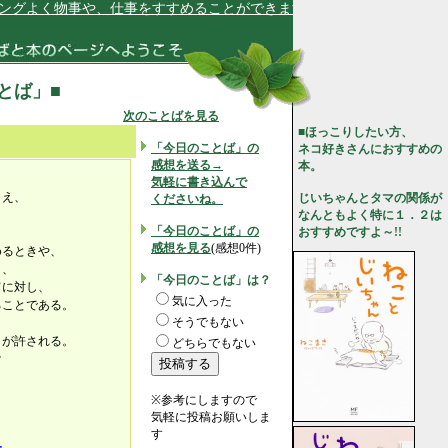
グよく物事や、仕事をすすめることができます★
ことば」■
次のことばを見る
■ほっこりしたい方、
「今日のことば」の
ネコ好きさんにおすすめの
感想を送る→
本。
気軽に書き込んで
さえ、
じいちゃんとタマの関係が
くださいね。
なんともよく特に１．２は
「今日のことば」の
おすすめですよ～!!
感想を見る
(感想0件)
めるときや、
き、
「今日のことば」は？
てに対し、
気に入った
ることである。
そうでもない
とが許される。
どちらでもない
け
※参考にしますので
気軽に投稿お願いしま
す