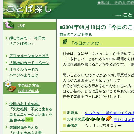
★私は、その人の存在
TOP
■2004年09月18日の「今日の
前日のことばを見る
押してみて！ 今日の
「今日のことば」
「ことば占い」
社会は、なにが「ふさわしい」かを決めて
アファメーションとは？
「ふさわしい」とされる世の中の規範から
「無地のカード」ページ
人は罪悪感を感じることがあるのです。（
オラクルカードの
ページへようこそ
悪いことをしたわけではないのに罪悪感を
人はその原因をつきとめようとして
本の読み方＆
自分が罪だと思う行為を心のなかに思い描
おすすめの本
はるか昔の、とるに足らないことをあては
自分で悪事をでっちあげたりします。
今日のおすすめ本↓
「失敗礼賛 不安と生きる
出典元
いつだって、誰かがいてくれ
コミュニケーション術」小
おすすめ度
※おすすめ
島 慶子著
著者名
Ａ．Ｊ．ツワルスキー
夫婦関係を考える
「おすすめ本３３冊」