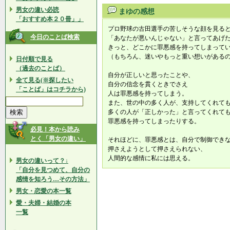
男女の違い必読
まゆの感想
「おすすめ本２０冊」」
プロ野球の古田選手の苦しそうな顔を見る
今日のことば検索
「あなたが悪いんじゃない」と言ってあげ
きっと、どこかに罪悪感を持ってしまって
（もちろん、迷いやもっと重い想いがある
日付順で見る
（過去のことば）
自分が正しいと思ったことや、
全て見る(※探したい
自分の信念を貫くときでさえ
「ことば」はコチラから)
人は罪悪感を持ってしまう。
また、世の中の多く人が、支持してくれて
多くの人が「正しかった」と言ってくれて
罪悪感を持ってしまったりする。
必見！本から読み
とく「男女の違い」
それほどに、罪悪感とは、自分で制御でき
押さえようとして押さえられない、
人間的な感情に私には思える。
男女の違いって？↓
「自分を見つめて、自分の
感情を知ろう…その方法」
男女・恋愛の本一覧
愛・夫婦・結婚の本
一覧