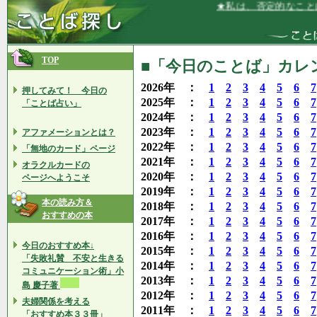
★私は、否定的なことばよ
TOP
■「今日のことば」カレンダ
2026年 ：
1
2
3
4
5
6
7
押してみて！ 今日の
2025年 ：
1
2
3
4
5
6
7
「ことば占い」
2024年 ：
1
2
3
4
5
6
7
2023年 ：
1
2
3
4
5
6
7
アファメーションとは？
2022年 ：
1
2
3
4
5
6
7
「無地のカード」ページ
2021年 ：
1
2
3
4
5
6
7
オラクルカードの
2020年 ：
1
2
3
4
5
6
7
ページへようこそ
2019年 ：
1
2
3
4
5
6
7
本の読み方＆
2018年 ：
1
2
3
4
5
6
7
おすすめの本
2017年 ：
1
2
3
4
5
6
7
2016年 ：
1
2
3
4
5
6
7
今日のおすすめ本↓
2015年 ：
1
2
3
4
5
6
7
「失敗礼賛 不安と生きる
2014年 ：
1
2
3
4
5
6
7
コミュニケーション術」小
2013年 ：
1
2
3
4
5
6
7
島 慶子著
2012年 ：
1
2
3
4
5
6
7
夫婦関係を考える
2011年 ：
1
2
3
4
5
6
7
「おすすめ本３３冊」