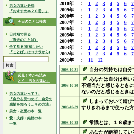
2010年 ：
1
2
3
4
5
6
7
男女の違い必読
2009年 ：
1
2
3
4
5
6
7
「おすすめ本２０冊」」
2008年 ：
1
2
3
4
5
6
7
今日のことば検索
2007年 ：
1
2
3
4
5
6
7
2006年 ：
1
2
3
4
5
6
7
日付順で見る
2005年 ：
1
2
3
4
5
6
7
（過去のことば）
2004年 ：
1
2
3
4
5
6
7
全て見る(※探したい
2003年 ：
1
2
3
4
5
6
7
「ことば」はコチラから)
2002年 ：
1
2
3
4
5
6
7
2001年 ：
11
12
自分の気持ちは自分
2003-10-31
必見！本から読み
あなたは自分は弱い
とく「男女の違い」
不適当だと感じるときに
2003-10-30
ないのだと感じるときは
男女の違いって？↓
「自分を見つめて、自分の
しまっておいて錆び
感情を知ろう…その方法」
2003-10-29
すりきれるまで使った方
男女・恋愛の本一覧
愛・夫婦・結婚の本
常識とは、１８歳ま
2003-10-28
一覧
あなたが絶望してい