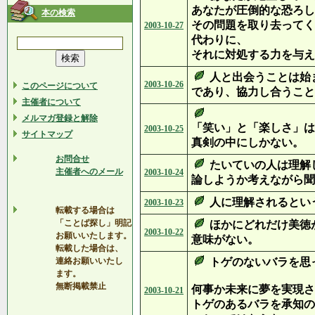
あなたが圧倒的な恐ろし
本の検索
その問題を取り去ってく
2003-10-27
代わりに、
それに対処する力を与え
人と出会うことは始
2003-10-26
このページについて
であり、協力し合うこと
主催者について
メルマガ登録と解除
「笑い」と「楽しさ」は
2003-10-25
サイトマップ
真剣の中にしかない。
お問合せ
たいていの人は理解
主催者へのメール
2003-10-24
論しようか考えながら聞
人に理解されるとい
2003-10-23
転載する場合は
「ことば探し」明記
ほかにどれだけ美徳
2003-10-22
お願いいたします。
意味がない。
転載した場合は、
連絡お願いいたし
トゲのないバラを思
ます。
無断掲載禁止
何事か未来に夢を実現さ
2003-10-21
トゲのあるバラを承知の