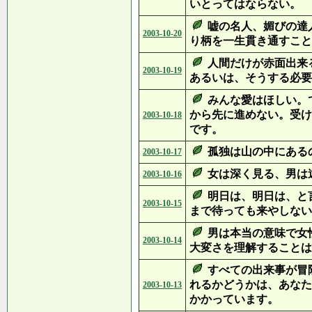
いとってはならない。
嘘の名人、媚びの達
2003-10-20
り柄を一生貫き通すこと
人間だけが赤面出来
2003-10-19
あるいは、そうする必要
みんな愛はほしい。
から先に進めない。受け
2003-10-18
です。
孤独は山の中にある
2003-10-17
女は深く見る、男は
2003-10-16
明日は、明日は、と
2003-10-15
まで待っても来やしない
男は本当の意味で女
2003-10-14
大変さを理解することは
すべての出来事が冒
れるかどうかは、あなた
2003-10-13
かかっています。