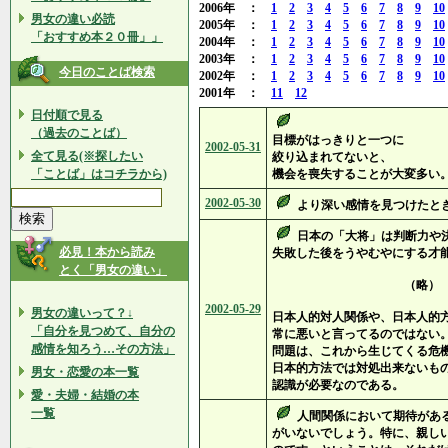
2006年 ：
1
2
3
4
5
6
7
8
9
10
男女の違い必読
2005年 ：
1
2
3
4
5
6
7
8
9
10
「おすすめ本２０冊」」
2004年 ：
1
2
3
4
5
6
7
8
9
10
2003年 ：
1
2
3
4
5
6
7
8
9
10
今日のことば検索
2002年 ：
1
2
3
4
5
6
7
8
9
10
2001年 ：
11
12
日付順で見る
（過去のことば）
目標がはっきりと一つに
2002-05-31
全て見る(※探したい
絞り込まれてないと、
「ことば」はコチラから)
機会を喪失することが大変多い
2002-05-30
より深い感情を見つけたと
日本の「大将」は判断力や
必見！本から読み
失敗した後をうやむやにする才
とく「男女の違い」
（略）
2002-05-29
男女の違いって？↓
日本人的対人関係や、日本人的
「自分を見つめて、自分の
常に悪いと言ってるのではない
感情を知ろう…その方法」
問題は、これから生じてくる危
日本的方法では対処出来ないも
男女・恋愛の本一覧
認識が必要なのである。
愛・夫婦・結婚の本
一覧
人間関係において期待があ
がいないでしょう。特に、親し