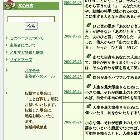
のです。ということは、それだ
2002-05-28
本の検索
るから言うのよ！」「あなたの
や、結婚の相手に吐かれるのは
こに生ずる大きな不満があるか
ひと言の重さ「あのひと言
言」が許せない「あのひと言」
2002-05-27
た「あのひと言」で安心した「
このページについて
った 他人からの「あのひと言
主催者について
言」 たった「ひと言」だけど
メルマガ登録と解除
あなた自身をあなたの人生
サイトマップ
2002-05-26
て、自分が何かをうまく行った
は、そんな自分を腹を抱えて笑
お問合せ
主催者へのメール
2002-05-25
自分が最もパワフルである
人生を最大限生きるために
2002-05-24
小さな傷…それが想像上のもの
転載する場合は
れば、自分の本当の可能性を知
「ことば探し」明記
お願いいたします。
人生を最大限生きるために
転載した場合は、
傷ついたり、恥をかいたりする
連絡お願いいたし
ます。
2002-05-24
小さな傷…それが想像上のもの
無断掲載禁止
辞さないという態度でなければ
可能性を知ることも、人生を最