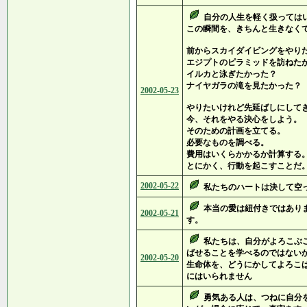
自分の人生を軽く扱っては
この瞬間を、きちんと生きなく
前からスカイダイビングをやり
エジプトのピラミッドを訪ねた
イルカと泳ぎたかった？
ナイヤガラの滝を見たかった？
2002-05-23
やりたいけれど先延ばしにして
今、それをやる決心をしよう。
そのための計画を立てる。
必要なものを調べる。
費用はいくらかかるか計算する
とにかく、行動を起こすことだ
2002-05-22
私たちのハートは決して空
本当の愛は紐付きではあり
2002-05-21
す。
私たちは、自分がよろこぶ
ばせることを学べるのではない
2002-05-20
生命体を、どうにかしてよろこ
にはいられません
勇気ある人は、つねに自分