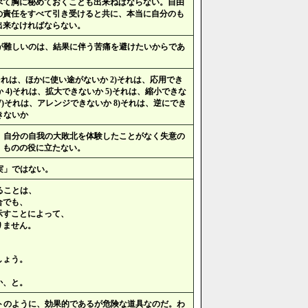
べて胸に秘めておくことも出来ねばならない。自由
の責任をすべて引き受けると共に、本当に自分のも
出来なければならない。
が難しいのは、結果に伴う苦痛を避けたいからであ
それは、ほかに使い途がないか 2)それは、応用でき
か 4)それは、拡大できないか 5)それは、縮小できな
 7)それは、アレンジできないか 8)それは、逆にでき
きないか
、自分の自我の大敗北を体験したことがなく失意の
、ものの役に立たない。
実」ではない。
ることは、
合でも、
示すことによって、
りません。
しょう。
、
か、と。
トのように、効果的であるが危険な道具なのだ。わ