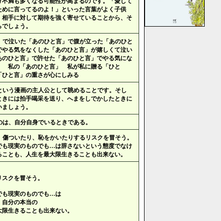
け不満も多くなる可能性が高まるのです。「愛して
ために言ってるのよ！」といった言葉がよく子供
、相手に対して期待を強く寄せていることから、そ
らでしょう。
」で泣いた「あのひと言」で腹が立った「あのひと
でやる気をなくした「あのひと言」が嬉しくて泣い
あのひと言」で許せた「あのひと言」でやる気にな
」 私の「あのひと言」 私が私に贈る「ひと
「ひと言」の重さが心にしみる
という漫画の主人公として眺めることです。そし
ときには拍手喝采を送り、へまをしでかしたときに
いましょう。
のは、自分自身でいるときである。
、傷ついたり、恥をかいたりするリスクを冒そう。
でも現実のものでも…は辞さないという態度でなけ
ることも、人生を最大限生きることも出来ない。
、
リスクを冒そう。
でも現実のものでも…は
、自分の本当の
大限生きることも出来ない。