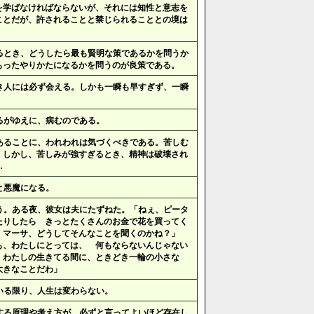
を学ばなければならないが、それには知性と意志を
ことだが、許されることと禁じられることとの境は
るとき、どうしたら最も賢明な策であるかを問うか
もったやりかたになるかを問うのが良策である。
き人には必ず会える。しかも一瞬も早すぎず、一瞬
るがゆえに、病むのである。
あることに、われわれは気づくべきである。苦しむ
。しかし、苦しみが強すぎるとき、精神は破壊され
…
と悪魔になる。
う。ある夜、彼女は夫にたずねた。「ねぇ、ピータ
たりしたら きっとたくさんのお金で花を買ってく
、マーサ、どうしてそんなことを聞くのかね？」
も、わたしにとっては、 何もならないんじゃない
、わたしの生きてる間に、ときどき一輪の小さな
大きなことだわ」
いる限り、人生は変わらない。
する原理や考え方が、必ずと言ってよいほど存在し