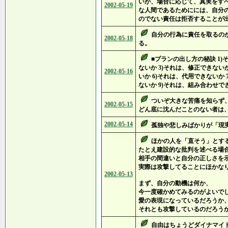
いが、場合に応じて、真実をす
2002-05-19
な人間であるためにには、自分
のでない責任は拒否することが
自分の行為に責任を取るの
2002-05-18
る。
■プランの出し方の秘訣 1)
ないか 3)それは、修正できない
2002-05-16
いか 6)それは、代用できないか
ないか 9)それは、組み合わせで
ついぞ大きな苦痛を知らず
2002-05-15
どん底に沈んだことのない者は
2002-05-14
孤独や悲しみばかりが「現
ほかの人を「直そう」とす
たとえ建設的な批判を述べる場
相手の間違いと自分の正しさを
実際は攻撃してることにほかな
2002-05-13
まず、自分の動機は何か、
今一度確かめてみるのがよいで
愛の表現になっているだろうか
それとも攻撃しているのだろう
自由はちょうどダイナマイ