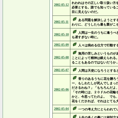
れわれはその正しい取り扱い方
2002-05-12
必要とする。誰でも知っている
目に見えないのだ。
ある問題を解決しようとす
2002-05-11
わりに、どうしたら最も愛がこ
人間は一生のうちに逢うべ
2002-05-10
も遅すぎない時に。
2002-05-09
人々は病める仕方で行動す
無用の苦しみというものが
2002-05-08
ことによって精神は鍛えられる
ることもあるのではないだうか
2002-05-07
人間は天使になろうとする
香りのあるうちに花を贈ろ
ー、もしわたしが死んでしまっ
ださるわね？」「もちろんだよ
2002-05-06
「その時には、２０ドルの花輪
かと、今思ってたのよ。 でも
花をくだされば、それはとても
2002-05-04
一つの考え方にとらわれて
人生の多くの事には相対立