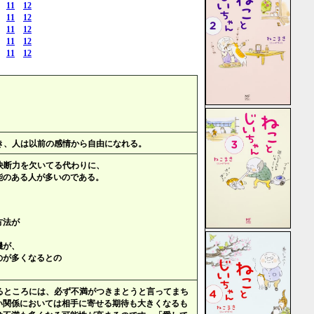
11
12
11
12
11
12
11
12
11
12
。
き、人は以前の感情から自由になれる。
決断力を欠いてる代わりに、
能のある人が多いのである。
方法が
。
機が、
のが多くなるとの
るところには、必ず不満がつきまとうと言ってまち
い関係においては相手に寄せる期待も大きくなるも