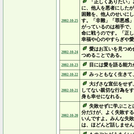
「正しくありたい」
に、他人を悪者にしたが
困難を、他人のせいにし
す。「非難」「罪悪感」
2002-10-25
がっているのは相手で、
命に戦うのです。「正し
幸福や心のやすらぎや愛
愛はお互いを見つめ
2002-10-24
つめることである。
目には愛を語る能力
2002-10-23
みっともなく生きて
2002-10-22
大げさな宣伝をせず
してない親切な行為をす
2002-10-21
身も幸せになれる。
失敗せずに学ぶこと
分だけが、よく失敗する
2002-10-20
いんですよ。みんな失敗
は、ほどんど話しません