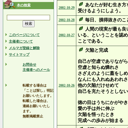
あなたが好む生き方
本の検索
2002-10-29
受けるようにしよう。
毎日、損得抜きのこ
2002-10-28
人間の現実が最も良
いる、ということを認め
このページについて
2002-10-27
ことである。
主催者について
メルマガ登録と解除
欠陥と完成
サイトマップ
自己が空虚でありながら
お問合せ
空虚と知らぬ憐れさ
主催者へのメール
さざえのように蓋をしめ
なんにも入れぬあわれさ
他の欠陥だけせめて
転載する場合は
2002-10-26
「ことば探し」明記
自己を充たそうとしない
お願いいたします。
転載した場合は、
徳の目はうちにかがやき
連絡お願いいたし
愛の手は外に伸ぶ
ます。
欠陥を悟ったとき
無断掲載禁止
完成への歩みが始まる