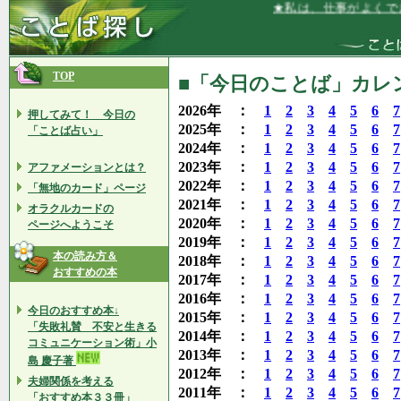
★私は、仕事がよくでき、そ
TOP
■「今日のことば」カレンダ
2026年 ：
1
2
3
4
5
6
7
押してみて！ 今日の
2025年 ：
1
2
3
4
5
6
7
「ことば占い」
2024年 ：
1
2
3
4
5
6
7
2023年 ：
1
2
3
4
5
6
7
アファメーションとは？
2022年 ：
1
2
3
4
5
6
7
「無地のカード」ページ
2021年 ：
1
2
3
4
5
6
7
オラクルカードの
2020年 ：
1
2
3
4
5
6
7
ページへようこそ
2019年 ：
1
2
3
4
5
6
7
本の読み方＆
2018年 ：
1
2
3
4
5
6
7
おすすめの本
2017年 ：
1
2
3
4
5
6
7
2016年 ：
1
2
3
4
5
6
7
今日のおすすめ本↓
2015年 ：
1
2
3
4
5
6
7
「失敗礼賛 不安と生きる
2014年 ：
1
2
3
4
5
6
7
コミュニケーション術」小
2013年 ：
1
2
3
4
5
6
7
島 慶子著
2012年 ：
1
2
3
4
5
6
7
夫婦関係を考える
2011年 ：
1
2
3
4
5
6
7
「おすすめ本３３冊」