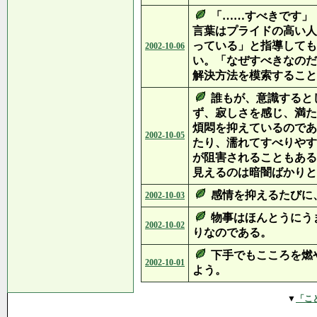
「……すべきです」
言葉はプライドの高い人
っている」と指導しても
2002-10-06
い。「なぜすべきなのだ
解決方法を模索すること
誰もが、意識すると
ず、寂しさを感じ、満た
煩悶を抑えているのであ
2002-10-05
たり、濡れてすべりやす
が阻害されることもある
見えるのは暗闇ばかりと
感情を抑えるたびに
2002-10-03
物事はほんとうにう
2002-10-02
りなのである。
下手でもこころを燃
2002-10-01
よう。
▼
「こ