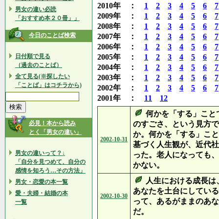
2010年 ：
1
2
3
4
5
6
7
男女の違い必読
2009年 ：
1
2
3
4
5
6
7
「おすすめ本２０冊」」
2008年 ：
1
2
3
4
5
6
7
今日のことば検索
2007年 ：
1
2
3
4
5
6
7
2006年 ：
1
2
3
4
5
6
7
日付順で見る
2005年 ：
1
2
3
4
5
6
7
（過去のことば）
2004年 ：
1
2
3
4
5
6
7
全て見る(※探したい
2003年 ：
1
2
3
4
5
6
7
「ことば」はコチラから)
2002年 ：
1
2
3
4
5
6
7
2001年 ：
11
12
何かを「する」こと
必見！本から読み
のすごさ、という見方で
とく「男女の違い」
か。何かを「する」こと
2002-10-31
基づく人生観が、近代社
男女の違いって？↓
った。老人になっても、
「自分を見つめて、自分の
かない。
感情を知ろう…その方法」
人生における成長は
男女・恋愛の本一覧
あなたを土台にしている
愛・夫婦・結婚の本
2002-10-30
って、あるがままのあな
一覧
だ。