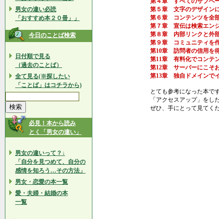
第４章 すべてのサブペ
男女の違い必読
第５章 文字のデザイン
第６章 コンテンツを全
「おすすめ本２０冊」」
第７章 宣伝は検索エン
第８章 内部リンクと外
今日のことば検索
第９章 コミュニティを
第10章 訪問者の信用を
日付順で見る
第11章 有料化でコンテ
（過去のことば）
第12章 サーバーにこそ
第13章 独自ドメインで
全て見る(※探したい
「ことば」はコチラから)
とても参考になった本で
「アクセスアップ」をし
ぜひ、手にとって見てく
必見！本から読み
とく「男女の違い」
男女の違いって？↓
「自分を見つめて、自分の
感情を知ろう…その方法」
男女・恋愛の本一覧
愛・夫婦・結婚の本
一覧