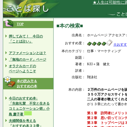
★人生は可能性に満ち
TOP
■本の検索■
出典名：
ホームページ アクセスア
押してみて！ 今日の
「ことば占い」
おすすめ度：
※おすす
本のカテゴリ：
仕事・マーケティング
アファメーションとは？
副題：
「無地のカード」ページ
著者：
KEI＋蒲 健太
オラクルカードの
訳者：
ページへようこそ
出版社：
翔泳社
本の読み方＆
おすすめの本
本の内容：
２万件のホームページを
３５０万アクセスサイト
今日のおすすめ本↓
二人の著者が教えてくれ
「失敗礼賛 不安と生きる
が１３章にわたって書か
コミュニケーション術」小
第１章 訪問者にメリッ
島 慶子著
第２章 思い切ってコン
夫婦関係を考える
第３章 トップページは
「おすすめ本３３冊」