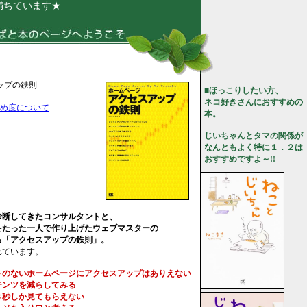
ています★
ップの鉄則
■ほっこりしたい方、
ネコ好きさんにおすすめの
め度について
本。
じいちゃんとタマの関係が
なんともよく特に１．２は
おすすめですよ～!!
診断してきたコンサルタントと、
をたった一人で作り上げたウェブマスターの
る「アクセスアップの鉄則」。
れています。
トのないホームページにアクセスアップはありえない
テンツを減らしてみる
３秒しか見てもらえない