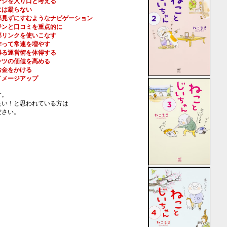
ージを入り口と考える
には凝らない
部見ずにすむようなナビゲーション
ジンと口コミを重点的に
部リンクを使いこなす
作って常連を増やす
得る運営術を体得する
ンツの価値を高める
お金をかける
イメージアップ
す。
たい！と思われている方は
ださい。