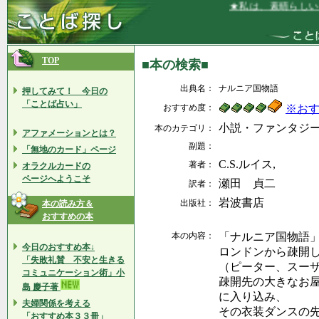
★私は、素晴らしい仕
TOP
■本の検索■
出典名：
ナルニア国物語
押してみて！ 今日の
「ことば占い」
おすすめ度：
※お
小説・ファンタジ
本のカテゴリ：
アファメーションとは？
副題：
「無地のカード」ページ
C.S.ルイス,
著者：
オラクルカードの
ページへようこそ
瀬田 貞二
訳者：
岩波書店
出版社：
本の読み方＆
おすすめの本
本の内容：
「ナルニア国物語
今日のおすすめ本↓
ロンドンから疎開
「失敗礼賛 不安と生きる
（ピーター、スー
コミュニケーション術」小
疎開先の大きなお
島 慶子著
に入り込み、
夫婦関係を考える
その衣装ダンスの
「おすすめ本３３冊」