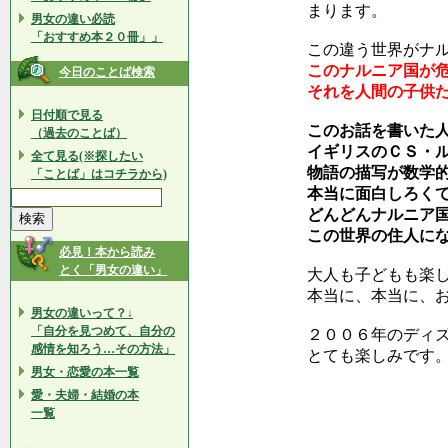
まります。
男女の違い必読
「おすすめ本２０冊」」
この違う世界がナ
このナルニア国が
今日のことば検索
それを人間の子供
日付順で見る
このお話を書いた
（過去のことば）
イギリスのＣＳ・
全て見る(※探したい
物語の描写が数学
「ことば」はコチラから)
本当に面白しろく
どんどんナルニア
この世界の住人に
必見！本から読み
とく「男女の違い」
大人も子どもも楽
本当に、本当に、
男女の違いって？↓
「自分を見つめて、自分の
２００６年のディ
感情を知ろう…その方法」
とても楽しみです
男女・恋愛の本一覧
愛・夫婦・結婚の本
一覧