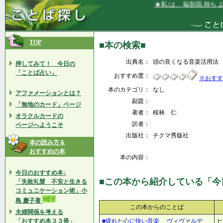
★私は、毎朝気持ちよく
TOP
■本の検索■
出典名：
頭の良くなる音楽活用法
押してみて！ 今日の
「ことば占い」
おすすめ度：
※おすす
本のカテゴリ：
なし
アファメーションとは？
副題：
「無地のカード」ページ
著者：
桜林 仁
オラクルカードの
訳者：
ページへようこそ
出版社：
チクマ秀版社
本の読み方＆
おすすめの本
本の内容：
今日のおすすめ本↓
■この本から紹介している「今
「失敗礼賛 不安と生きる
コミュニケーション術」小
島 慶子著
この本からのことば
夫婦関係を考える
「おすすめ本３３冊」
■疲れた心に快い音楽 ヴィヴァルデ
ヒ