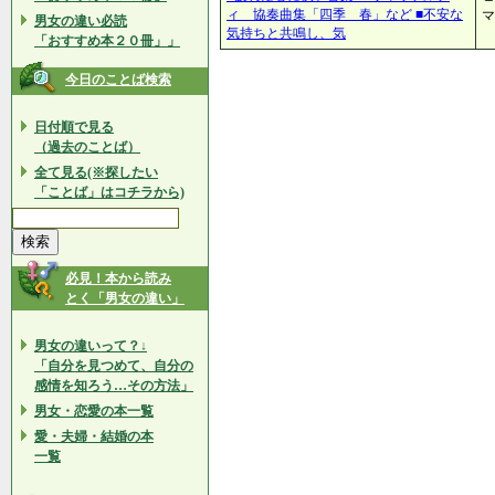
ィ 協奏曲集「四季 春」など ■不安な
マ
男女の違い必読
気持ちと共鳴し、気
「おすすめ本２０冊」」
今日のことば検索
日付順で見る
（過去のことば）
全て見る(※探したい
「ことば」はコチラから)
必見！本から読み
とく「男女の違い」
男女の違いって？↓
「自分を見つめて、自分の
感情を知ろう…その方法」
男女・恋愛の本一覧
愛・夫婦・結婚の本
一覧