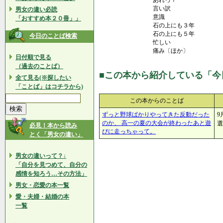
あれっ？
言い訳
男女の違い必読
意識
「おすすめ本２０冊」」
石の上にも３年
石の上にも５年
今日のことば検索
忙しい
痛み〔ほか〕
日付順で見る
（過去のことば）
■この本から紹介している「今
全て見る(※探したい
「ことば」はコチラから)
この本からのことば
ずっと野球ばかりやってきた反動だった
9
のか、 高一の夏の大会が終わったあと遊
選
必見！本から読み
びに走っちゃって。
とく「男女の違い」
男女の違いって？↓
「自分を見つめて、自分の
感情を知ろう…その方法」
男女・恋愛の本一覧
愛・夫婦・結婚の本
一覧