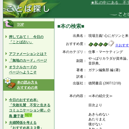
★私の中にある、不安
TOP
■本の検索■
出典名：
現場主義! 心にガツンと
押してみて！ 今日の
「ことば占い」
おすすめ度：
※おすす
本のカテゴリ：
仕事・マーケティング
アファメーションとは？
やっぱりカラダが資本論。
「無地のカード」ページ
副題：
音辞典。
オラクルカードの
著者：
ガテン編集部 編 (著)
ページへようこそ
訳者：
本の読み方＆
出版社：
徳間書店 (2007/12/18)
おすすめの本
本の内容：
≪本の紹介文≫
今日のおすすめ本↓
「失敗礼賛 不安と生きる
目次より
コミュニケーション術」小
あきらめない
島 慶子著
あたりまえ
夫婦関係を考える
後がない
「おすすめ本３３冊」