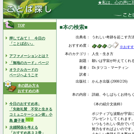
★私は、心の声に耳を
TOP
■本の検索■
出典名：
うれしい奇跡を起こす方
押してみて！ 今日の
「ことば占い」
おすすめ度：
※おすす
本のカテゴリ：
人生・生き方
アファメーションとは？
副題：
願いは宇宙が叶えてくれ
「無地のカード」ページ
著者：
Dr.タツコ・マーティン
オラクルカードの
訳者：
ページへようこそ
出版社：
かんき出版 (2008/2/26)
本の読み方＆
おすすめの本
本の内容：
詳細、今しばらくお待ちくださ
今日のおすすめ本↓
《本の紹介文抜粋》
「失敗礼賛 不安と生きる
ポジティブな波動が宇宙
コミュニケーション術」小
プレゼントしてくれます。
島 慶子著
いつもうれしい気分でい
夫婦関係を考える
努力をすればよいのです
「おすすめ本３３冊」