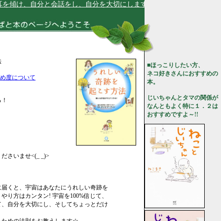
傾け、自分と会話をし、自分を大切にします★
法
■ほっこりしたい方、
ネコ好きさんにおすすめの
め度について
本。
じいちゃんとタマの関係が
る！
なんともよく特に１．２は
おすすめですよ～!!
いませ<(_ _)>
に届くと、宇宙はあなたにうれしい奇跡を
やり方はカンタン! 宇宙を100%信じて、
て、自分を大切にし、そしてちょっとだけ
。