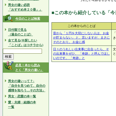
うれしい奇跡を引き寄せ
男女の違い必読
「おすすめ本２０冊」」
■この本から紹介している「今
今日のことば検索
この本からのことば
日付順で見る
昔から「１円を大切にしない人は、お金
「
（過去のことば）
が貯まらない」 と、言いますが、まさに
き
全て見る(※探したい
そのとおり。 お金に感
「ことば」はコチラから)
日々のうれしい出来事に出合ったら、そ
文
の出来事をぜひ、 「奇跡」と呼んでほし
と
いのです。 「奇跡」と
必見！本から読み
とく「男女の違い」
男女の違いって？↓
「自分を見つめて、自分の
感情を知ろう…その方法」
男女・恋愛の本一覧
愛・夫婦・結婚の本
一覧