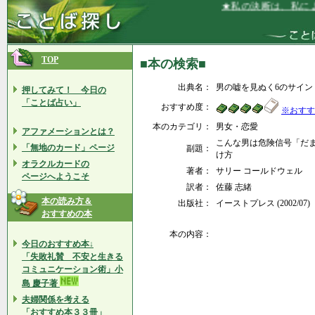
★私の決断は、私によ
TOP
■本の検索■
出典名：
男の嘘を見ぬく6のサイン
押してみて！ 今日の
「ことば占い」
おすすめ度：
※おすす
本のカテゴリ：
男女・恋愛
アファメーションとは？
こんな男は危険信号「だ
「無地のカード」ページ
副題：
け方
オラクルカードの
著者：
サリー コールドウェル
ページへようこそ
訳者：
佐藤 志緒
本の読み方＆
出版社：
イーストプレス (2002/07)
おすすめの本
本の内容：
今日のおすすめ本↓
「失敗礼賛 不安と生きる
コミュニケーション術」小
島 慶子著
夫婦関係を考える
「おすすめ本３３冊」