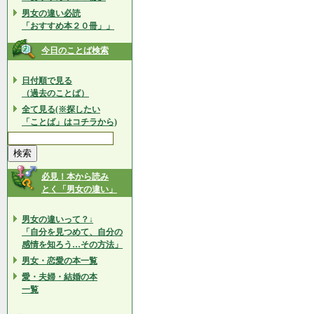
男女の違い必読
「おすすめ本２０冊」」
今日のことば検索
日付順で見る
（過去のことば）
全て見る(※探したい
「ことば」はコチラから)
必見！本から読み
とく「男女の違い」
男女の違いって？↓
「自分を見つめて、自分の
感情を知ろう…その方法」
男女・恋愛の本一覧
愛・夫婦・結婚の本
一覧