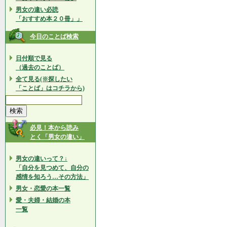
男女の違い必読
「おすすめ本２０冊」」
今日のことば検索
日付順で見る
（過去のことば）
全て見る(※探したい
「ことば」はコチラから)
必見！本から読み
とく「男女の違い」
男女の違いって？↓
「自分を見つめて、自分の
感情を知ろう…その方法」
男女・恋愛の本一覧
愛・夫婦・結婚の本
一覧