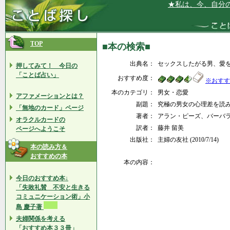
★私は、今、自分の過
TOP
■本の検索■
出典名：
セックスしたがる男、愛
押してみて！ 今日の
「ことば占い」
おすすめ度：
※おすす
本のカテゴリ：
男女・恋愛
アファメーションとは？
副題：
究極の男女の心理差を読
「無地のカード」ページ
著者：
アラン・ピーズ、バーバ
オラクルカードの
訳者：
藤井 留美
ページへようこそ
出版社：
主婦の友社 (2010/7/14)
本の読み方＆
おすすめの本
本の内容：
今日のおすすめ本↓
「失敗礼賛 不安と生きる
コミュニケーション術」小
島 慶子著
夫婦関係を考える
「おすすめ本３３冊」