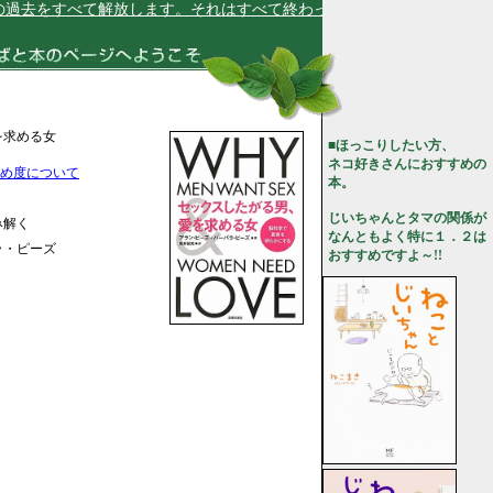
去をすべて解放します。それはすべて終わったことです★
を求める女
■ほっこりしたい方、
ネコ好きさんにおすすめの
め度について
本。
じいちゃんとタマの関係が
み解く
なんともよく特に１．２は
ラ・ピーズ
おすすめですよ～!!