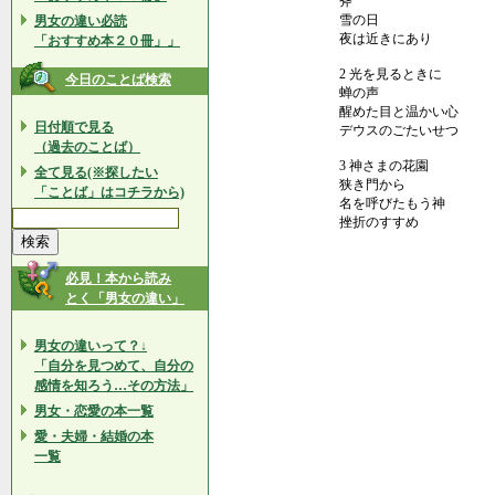
斧
雪の日
男女の違い必読
夜は近きにあり
「おすすめ本２０冊」」
2 光を見るときに
今日のことば検索
蝉の声
醒めた目と温かい心
日付順で見る
デウスのごたいせつ
（過去のことば）
3 神さまの花園
全て見る(※探したい
狭き門から
「ことば」はコチラから)
名を呼びたもう神
挫折のすすめ
必見！本から読み
とく「男女の違い」
男女の違いって？↓
「自分を見つめて、自分の
感情を知ろう…その方法」
男女・恋愛の本一覧
愛・夫婦・結婚の本
一覧