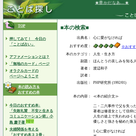
★豊かだなあ…★
TOP
■本の検索■
出典名：
心に愛がなければ
押してみて！ 今日の
「ことば占い」
おすすめ度：
※おすす
本のカテゴリ：
人生・生き方
アファメーションとは？
副題：
ほんとうの哀しみを知る
「無地のカード」ページ
著者：
渡辺和子
オラクルカードの
訳者：
ページへようこそ
出版社：
PHP研究所 (1992/01)
本の読み方＆
おすすめの本
本の内容：
≪本の紹介文≫
今日のおすすめ本↓
二・二六事件で父を失っ
「失敗礼賛 不安と生きる
著者は修道女として信仰
コミュニケーション術」小
人生の途上で失われゆく
優しさと強さを秘めた珠
島 慶子著
夫婦関係を考える
1 心に愛がなければ
「おすすめ本３３冊」