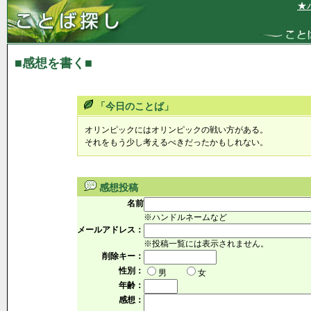
★パ
■感想を書く■
「今日のことば」
オリンピックにはオリンピックの戦い方がある。
それをもう少し考えるべきだったかもしれない。
感想投稿
名前
※ハンドルネームなど
メールアドレス：
※投稿一覧には表示されません。
削除キー：
性別：
男
女
年齢：
感想：