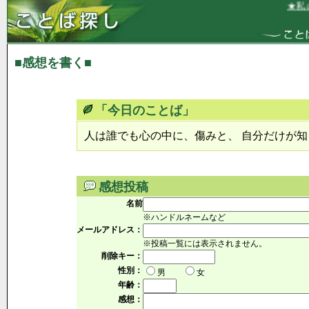
★私の
■感想を書く■
「今日のことば」
人は誰でも心の中に、傷みと、 自分だけが
感想投稿
名前
※ハンドルネームなど
メールアドレス：
※投稿一覧には表示されません。
削除キー：
性別：
男
女
年齢：
感想：