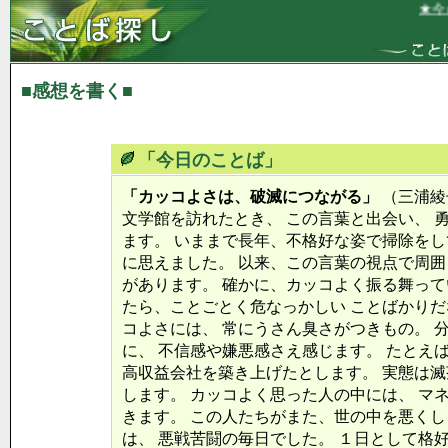
★今の
■感想を書く■
「今日のことば」
「カッコよさは、破滅につながる」
（三浦綾
文学館を訪れたとき、 この言葉と出会い、 
ます。 いままで長年、不格好な姿で掃除をし
に思えました。 以来、この言葉の視点で周囲
があります。 確かに、カッコよく振る舞って
たら、ことごとく危なっかしい ことばかりだ
コよさには、 常にうさん臭さがつきもの。 
に、 不信感や嫌悪感さえ感じます。 たとえ
高収益会社を築き上げたとします。 実態は
します。 カッコよく思った人の中には、 マ
きます。 この人たちがまた、世の中を悪くし
は、 悪戦苦闘の毎日でした。 １日として格