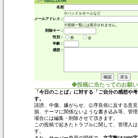
名前
※ハンドルネームなど
メールアドレス：
※投稿一覧には表示されません。
削除キー：
性別：
男
女
年齢：
感想：
◆投稿に当たってのお願い
「今日のことば」に対する「ご自分の感想や考
す。
誹謗、中傷、嫌がらせ、公序良俗に反する意見
損、テーマに関係ないような書き込み等、管理
場合には編集・削除させて頂きます。
この投稿で起きたトラブルに関して、管理人は
す。
また、サーバー負荷の関係で、
文字数は1000