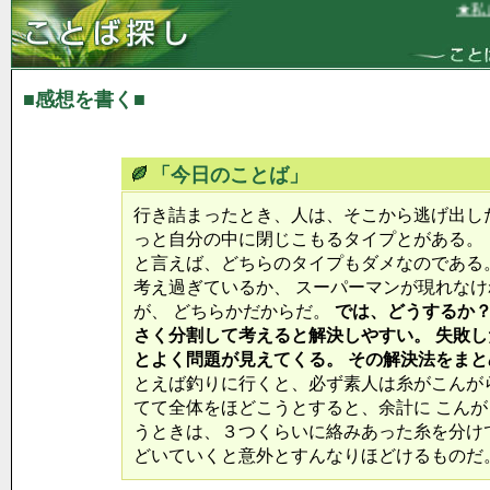
★私は
■感想を書く■
「今日のことば」
行き詰まったとき、人は、そこから逃げ出し
っと自分の中に閉じこもるタイプとがある。
と言えば、どちらのタイプもダメなのである
考え過ぎているか、 スーパーマンが現れな
が、 どちらかだからだ。
では、どうするか？
さく分割して考えると解決しやすい。 失敗
とよく問題が見えてくる。 その解決法をま
とえば釣りに行くと、必ず素人は糸がこんが
てて全体をほどこうとすると、余計に こんが
うときは、３つくらいに絡みあった糸を分け
どいていくと意外とすんなりほどけるものだ