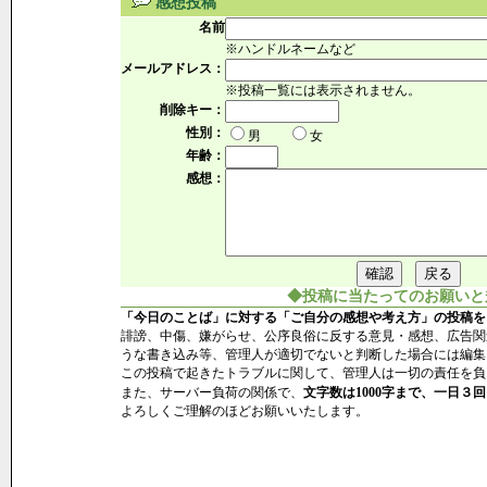
感想投稿
名前
※ハンドルネームなど
メールアドレス：
※投稿一覧には表示されません。
削除キー：
性別：
男
女
年齢：
感想：
◆投稿に当たってのお願いと
「今日のことば」に対する「ご自分の感想や考え方」の投稿を
誹謗、中傷、嫌がらせ、公序良俗に反する意見・感想、広告関
うな書き込み等、管理人が適切でないと判断した場合には編集
この投稿で起きたトラブルに関して、管理人は一切の責任を負
また、サーバー負荷の関係で、
文字数は1000字まで、一日３回
よろしくご理解のほどお願いいたします。