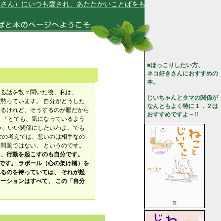
さん）にいつも愛され、あたたかいことばをもらっています★
■ほっこりしたい方、
ネコ好きさんにおすすめの
本。
える話を散々聞いた後、私は、
じいちゃんとタマの関係が
黙っています。 自分がどうした
なんともよく特に１．２は
いるけれど、そうするのが厭だから
おすすめですよ～!!
 「とても、気になっているよう
ゃ、いい関係にしたいわよ。でも
女の考えでは、悪いのは相手なの
問題ではない、 というのです。
ら、行動を起こすのも自分です。
です。 ラポール（心の架け橋）を
るのを待っていては、 それが起
ーションはすべて、 この「自分