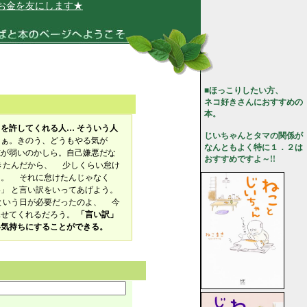
金を友にします★
■ほっこりしたい方、
ネコ好きさんにおすすめの
本。
を許してくれる人… そういう人
じいちゃんとタマの関係が
なぁ。きのう、どうもやる気が
なんともよく特に１．２は
が弱いのかしら。自己嫌悪だな
おすすめですよ～!!
きたんだから、 少しくらい怠け
よ。 それに怠けたんじゃなく
」 と言い訳をいってあげよう。
という日が必要だったのよ、 今
見せてくれるだろう。
「言い訳」
い気持ちにすることができる。