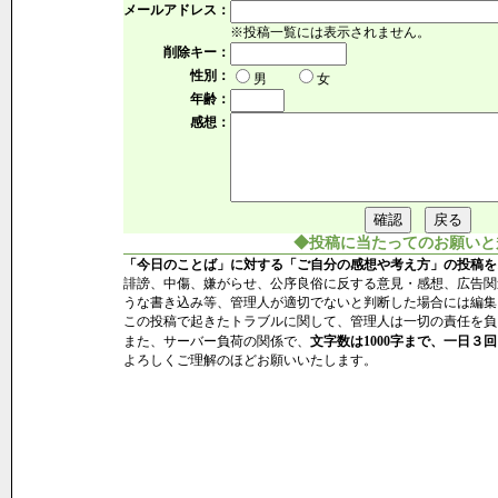
メールアドレス：
※投稿一覧には表示されません。
削除キー：
性別：
男
女
年齢：
感想：
◆投稿に当たってのお願いと
「今日のことば」に対する「ご自分の感想や考え方」の投稿を
誹謗、中傷、嫌がらせ、公序良俗に反する意見・感想、広告関
うな書き込み等、管理人が適切でないと判断した場合には編集
この投稿で起きたトラブルに関して、管理人は一切の責任を負
また、サーバー負荷の関係で、
文字数は1000字まで、一日３回
よろしくご理解のほどお願いいたします。