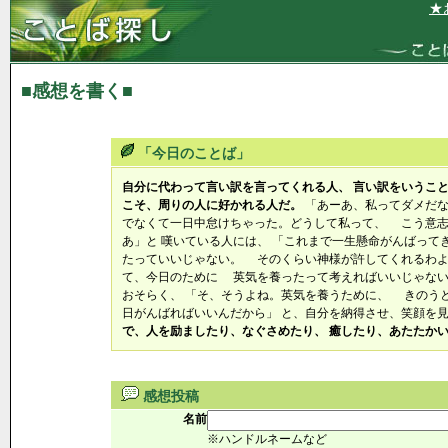
★お
■感想を書く■
「今日のことば」
自分に代わって言い訳を言ってくれる人、 言い訳をいうこと
こそ、周りの人に好かれる人だ。
「あーあ、私ってダメだ
でなくて一日中怠けちゃった。どうして私って、 こう意志
あ」と 嘆いている人には、 「これまで一生懸命がんばって
たっていいじゃない。 そのくらい神様が許してくれるわ
て、今日のために 英気を養ったって考えればいいじゃない
おそらく、 「そ、そうよね。英気を養うために、 きのう
日がんばればいいんだから」 と、自分を納得させ、笑顔を
で、人を励ましたり、なぐさめたり、 癒したり、あたたか
感想投稿
名前
※ハンドルネームなど