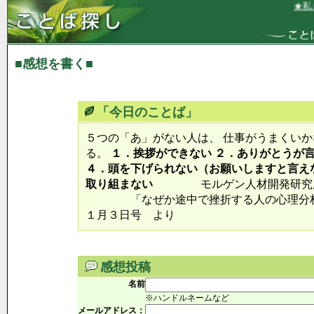
★私に
■感想を書く■
「今日のことば」
５つの「あ」がない人は、 仕事がうまくい
る。
１．挨拶ができない ２．ありがとうが言
４．頭を下げられない（お願いしますと言え
取り組まない
モルゲン人材開発研究所
「なぜか途中で挫折する人の心理
１月３日号 より
感想投稿
名前
※ハンドルネームなど
メールアドレス：