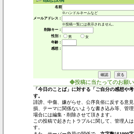
名前
※ハンドルネームなど
メールアドレス：
※投稿一覧には表示されません。
削除キー：
性別：
男
女
年齢：
感想：
◆投稿に当たってのお願い
「今日のことば」に対する「ご自分の感想や考
す。
誹謗、中傷、嫌がらせ、公序良俗に反する意見
損、テーマに関係ないような書き込み等、管理
場合には編集・削除させて頂きます。
この投稿で起きたトラブルに関して、管理人は
す。
また、サーバー負荷の関係で、
文字数は1000