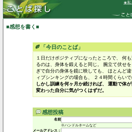
★私は
■感想を書く■
「今日のことば」
１日だけポジティブになったところで、 何も
るのは、身体を鍛えると同じ。 腕立て伏せを
ぎで自分の身体を鏡に映しても、 ほとんど違
ィブシンキングの場合も、 ２４時間くらい
しかし訓練を何ヶ月か続ければ、 運動で体が
変わった自分に気がつくはずだ。
感想投稿
名前
※ハンドルネームなど
メールアドレス：