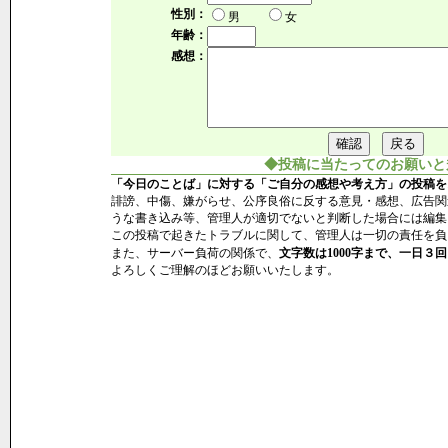
性別：
男
女
年齢：
感想：
◆投稿に当たってのお願いと
「今日のことば」に対する「ご自分の感想や考え方」の投稿を
誹謗、中傷、嫌がらせ、公序良俗に反する意見・感想、広告関
うな書き込み等、管理人が適切でないと判断した場合には編集
この投稿で起きたトラブルに関して、管理人は一切の責任を負
また、サーバー負荷の関係で、
文字数は1000字まで、一日３回
よろしくご理解のほどお願いいたします。