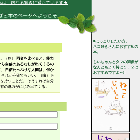
は、内なる輝きに満ちています★
■ほっこりしたい方、
ネコ好きさんにおすすめの
本。
る。（略）
両者を比べると、能力
じいちゃんとタマの関係が
から自信のあるなしが出てくるの
なんともよく特に１．２は
、 自信たっぷりな人間は、何か
おすすめですよ～!!
。
それが麻雀でもいい。（略） 何
を持つことだ。 そうすれば自分
特有の魅力がにじみ出てくる。