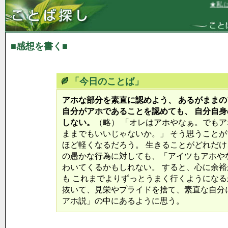
★私は、
■感想を書く■
「今日のことば」
アホな部分を素直に認めよう、 あるがまま
自分がアホであることを認めても、 自分自
しない。
（略） 「オレはアホやなぁ。でも
ままでもいいじゃないか。」 そう思うことが
ほど軽くなるだろう。 生きることがどれだけ
の愚かな行為に対しても、「アイツもアホや
わいてくるかもしれない。 すると、心に余
も これまでよりずっとうまく行くようになる
抜いて、見栄やプライドを捨て、素直な自分
アホ説」の中にあるように思う。