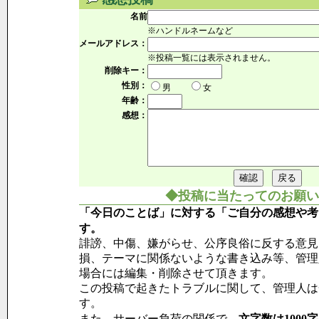
名前
※ハンドルネームなど
メールアドレス：
※投稿一覧には表示されません。
削除キー：
性別：
男
女
年齢：
感想：
◆投稿に当たってのお願い
「今日のことば」に対する「ご自分の感想や考
す。
誹謗、中傷、嫌がらせ、公序良俗に反する意見
損、テーマに関係ないような書き込み等、管理
場合には編集・削除させて頂きます。
この投稿で起きたトラブルに関して、管理人は
す。
また、サーバー負荷の関係で、
文字数は1000