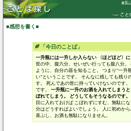
★私は
■感想を書く■
「今日のことば」
一升瓶には一升しか入らない 〈ほどほど〉
世の中、腹六分、せいぜい行っても腹八分。
ように、自分の器を知ること。 つまり“一升
い”ということです。 そんなに残しても残り
す。 死んであの世に持っていけないのです。
です。
一升瓶に一升のお酒を入れてしまうと
ぼれてしまう。 どうしてもそうなるのです。
目に入れておけば こぼれずにすむ、無駄にな
分はどうすればよいでしょう。 人に初めから
喜ぶし、お酒も無駄になりません。