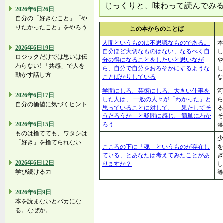
じっくりと、味わって読んでみ
2026年6日26日
自分の「好きなこと」「や
りたかったこと」をやろう
この本からのことば
人間というものは不思議なものである。
本
2026年6日19日
自分ほど大切なものはない、なるべく自
し
ロジックだけでは思いは伝
分の得になることをしたいと思いなが
や
わらない! 「共感」で人を
ら、自分で自分をおろそかにするような
し
動かす話し方
ことばかりしている
な
学問にしろ、芸術にしろ、大きい仕事を
河
2026年6日17日
した人は、 一般の人々が「わかった」と
ら
自分の価値に気づくヒント
思っていることに対して、 「果たしてそ
る
うだろうか」と疑問に感じ、 簡単にわか
そ
2026年6日15日
ろう
落
ものは捨てても、ワタシは
少
「好き」を捨てられない
こころの下に「魂」というものが存在し
を
ている、とあなたは考えてみたことがあ
ぎ
2026年6日12日
りますか？
し
学び続ける力
等
2026年6日9日
本を読まないとバカにな
る。なぜか。