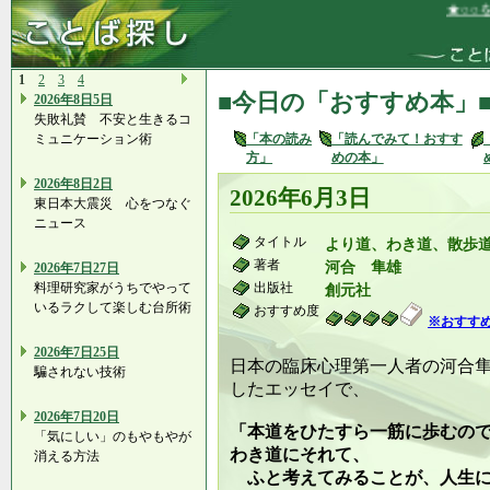
★○○を始
1
2
3
4
■今日の「おすすめ本」
2026年8日5日
失敗礼賛 不安と生きるコ
ミュニケーション術
「本の読み
「読んでみて！おすす
方」
めの本」
2026年8日2日
2026年6月3日
東日本大震災 心をつなぐ
ニュース
タイトル
より道、わき道、散歩
著者
河合 隼雄
2026年7日27日
料理研究家がうちでやって
出版社
創元社
いるラクして楽しむ台所術
おすすめ度
※おすす
2026年7日25日
日本の臨床心理第一人者の河合
騙されない技術
したエッセイで、
2026年7日20日
「本道をひたすら一筋に歩むの
「気にしい」のもやもやが
わき道にそれて、
消える方法
ふと考えてみることが、人生に