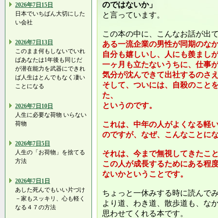
のではないか」
2026年7日15日
日本でいちばん大切にした
と言っています。
い会社
この本の中に、こんなお話が出
2026年7日13日
ある一流企業の男性が同期のな
このまま何もしないでいれ
自分も嬉しいし、人にも羨まし
ばあなたは1年後も同じだ
一ヶ月も立たないうちに、仕事
が潜在能力を武器にできれ
気分が沈んできて出社するのさ
ば人生はとんでもなく凄い
そして、ついには、自殺のこと
ことになる
た、
というのです。
2026年7日10日
人生に必要な荷物 いらない
荷物
これは、中年の人がよくなる軽
のですが、なぜ、こんなことに
2026年7日5日
人生の「お荷物」を捨てる
それは、今まで無視してきたこ
方法
この人が成長するためにある程
ないかということです。
2026年7日1日
あした死んでもいい片づけ
ちょっと一休みする時に読んで
－家もスッキリ、心も軽く
より道、わき道、散歩道も、な
なる４７の方法
思わせてくれる本です。