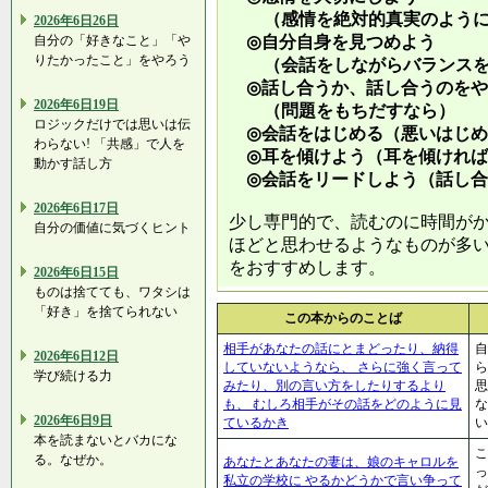
（感情を絶対的真実のように
2026年6日26日
自分の「好きなこと」「や
◎自分自身を見つめよう
りたかったこと」をやろう
（会話をしながらバランスを
◎話し合うか、話し合うのをや
2026年6日19日
（問題をもちだすなら）
ロジックだけでは思いは伝
◎会話をはじめる（悪いはじめ
わらない! 「共感」で人を
◎耳を傾けよう（耳を傾ければ
動かす話し方
◎会話をリードしよう（話し合
2026年6日17日
少し専門的で、読むのに時間が
自分の価値に気づくヒント
ほどと思わせるようなものが多
をおすすめします。
2026年6日15日
ものは捨てても、ワタシは
「好き」を捨てられない
この本からのことば
相手があなたの話にとまどったり、納得
自
2026年6日12日
していないようなら、 さらに強く言って
ら
学び続ける力
みたり、別の言い方をしたりするより
も、 むしろ相手がその話をどのように見
な
2026年6日9日
ているかき
い
本を読まないとバカにな
こ
る。なぜか。
あなたとあなたの妻は、娘のキャロルを
っ
私立の学校に やるかどうかで言い争って