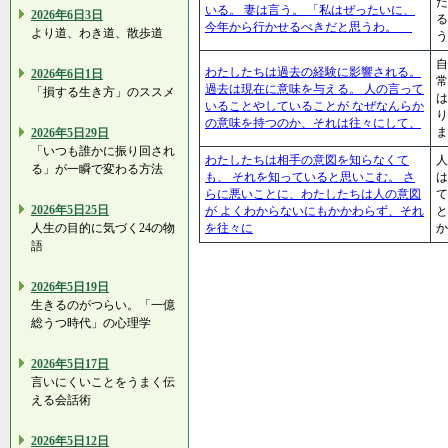
いる。 妻は言う。 「私はぜったいに、
2026年6日3日
る
今年から行かせるべきだと思うわ。
より道、わき道、散歩道
う
自
わたしたちは過去の経験に影響される。
2026年6日1日
常
過去は現在に意味を与える。 人の言って
「損する生き方」のススメ
は
いることやしていることが なぜなんらか
り
の意味を持つのか、それは往々にして、
ま
2026年5日29日
「いつも誰かに振り回され
わたしたちは相手の意図を知らなくて
人
る」が一瞬で変わる方法
も、 それを知っていると思いこむ。 さ
は
らに悪いことに、わたしたちは人の意図
て
2026年5日25日
が よくわからないにもかかわらず、それ
と
人生の目的に気づく24の物
を往々に
か
語
2026年5日19日
生きるのがつらい。「一億
総うつ時代」の心理学
2026年5日17日
言いにくいことをうまく伝
える会話術
2026年5日12日