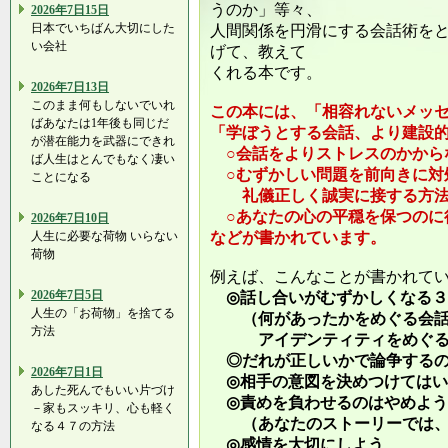
うのか」等々、
2026年7日15日
日本でいちばん大切にした
人間関係を円滑にする会話術を
い会社
げて、教えて
くれる本です。
2026年7日13日
このまま何もしないでいれ
この本には、「相容れないメッ
ばあなたは1年後も同じだ
「学ぼうとする会話、より建設
が潜在能力を武器にできれ
○会話をよりストレスのかから
ば人生はとんでもなく凄い
○むずかしい問題を前向きに対
ことになる
礼儀正しく誠実に接する方
○あなたの心の平穏を保つのに
2026年7日10日
人生に必要な荷物 いらない
などが書かれています。
荷物
例えば、こんなことが書かれて
2026年7日5日
◎話し合いがむずかしくなる３
人生の「お荷物」を捨てる
（何があったかをめぐる会話
方法
アイデンティティをめぐる
◎だれが正しいかで論争するの
2026年7日1日
◎相手の意図を決めつけてはい
あした死んでもいい片づけ
◎責めを負わせるのはやめよう
－家もスッキリ、心も軽く
（あなたのストーリーでは、
なる４７の方法
◎感情を大切にしよう