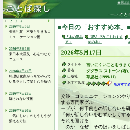
★私は、今
1
2
3
4
■今日の「おすすめ本」
2026年8日5日
失敗礼賛 不安と生きるコ
ミュニケーション術
「本の読み
「読んでみて！おすす
方」
めの本」
2026年8日2日
2026年5月17日
東日本大震災 心をつなぐ
ニュース
タイトル
言いにくいことをうま
著者
ダグラス ストーン (著),
2026年7日27日
料理研究家がうちでやって
出版社
草思社 (1999/11)
いるラクして楽しむ台所術
おすすめ度
※おすす
2026年7日25日
交渉、コミュニケーションのや
騙されない技術
する専門家グル
ープが、何千例もの話し合いを
2026年7日20日
「何が話し合いをむずかしくす
「気にしい」のもやもやが
それを避ける
消える方法
のか、なぜ、その扱いをしばし