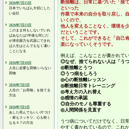
断捨離は、日常に基づいた「捨
2026年7日15日
といった
日本でいちばん大切にした
い会社
作業で本来の自分を取り戻し、
いくので、
2026年7日13日
他人を変えることなく、環境を
このまま何もしないでいれ
だということです。
ばあなたは1年後も同じだ
そして、これができると「自己
が潜在能力を武器にできれ
楽になっていくそうです。
ば人生はとんでもなく凄い
ことになる
例えば、こんなことが書かれて
◎なぜ、捨てられない人は「う
2026年7日10日
◎断捨離とうつ
人生に必要な荷物 いらない
荷物
◎うつ病をしろう
◎心の断捨離レッスン
2026年7日5日
◎断捨離日常トレーニング
人生の「お荷物」を捨てる
◎考え方の入れ替え
方法
◎感情の承認
◎自分のモノも尊重する
2026年7日1日
◎人間関係を見直す
あした死んでもいい片づけ
－家もスッキリ、心も軽く
うつ病についてだけでなく、日
なる４７の方法
やすく書かれているので、これ