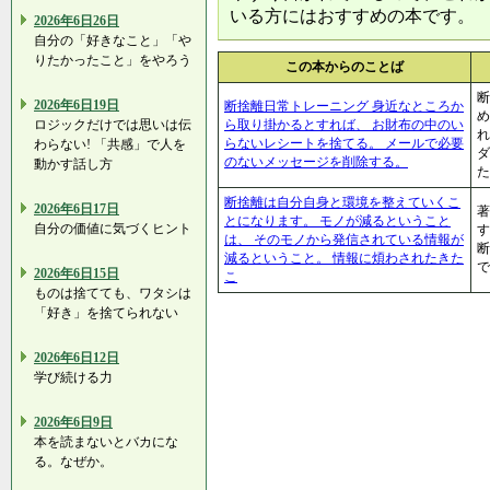
いる方にはおすすめの本です。
2026年6日26日
自分の「好きなこと」「や
りたかったこと」をやろう
この本からのことば
断
2026年6日19日
断捨離日常トレーニング 身近なところか
め
ロジックだけでは思いは伝
ら取り掛かるとすれば、 お財布の中のい
れ
らないレシートを捨てる。 メールで必要
わらない! 「共感」で人を
ダ
のないメッセージを削除する。
動かす話し方
た
断捨離は自分自身と環境を整えていくこ
2026年6日17日
著
とになります。 モノが減るということ
自分の価値に気づくヒント
す
は、 そのモノから発信されている情報が
減るということ。 情報に煩わされたきた
2026年6日15日
こ
ものは捨てても、ワタシは
「好き」を捨てられない
2026年6日12日
学び続ける力
2026年6日9日
本を読まないとバカにな
る。なぜか。