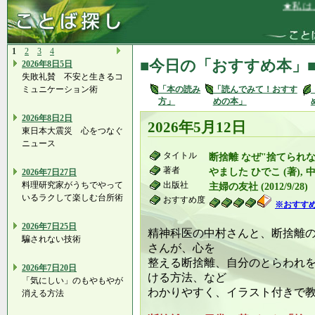
★私は、自
1
2
3
4
■今日の「おすすめ本」
2026年8日5日
失敗礼賛 不安と生きるコ
ミュニケーション術
「本の読み
「読んでみて！おすす
方」
めの本」
2026年8日2日
2026年5月12日
東日本大震災 心をつなぐ
ニュース
タイトル
断捨離 なぜ"捨てられ
著者
やました ひでこ (著), 中
2026年7日27日
料理研究家がうちでやって
出版社
主婦の友社 (2012/9/28)
いるラクして楽しむ台所術
おすすめ度
※おすす
2026年7日25日
精神科医の中村さんと、断捨離
騙されない技術
さんが、心を
整える断捨離、自分のとらわれ
2026年7日20日
ける方法、など
「気にしい」のもやもやが
わかりやすく、イラスト付きで
消える方法