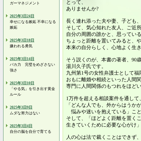
とって、
ガーマネジメント
ありませんか?
2025年3日24日
長く連れ添った夫や妻、子ども
幸せになる嫉妬 不幸になる
そして、気心知れた友人、ご近
嫉妬
自分の周囲の誰かと、思ってい
2025年3日18日
ちょっと距離を置いてみると、
嫌われる勇気
本来の自分らしく、心地よく生
2025年3日14日
そう説くのが、本書の著者、90
バカ力 完璧をめざさない
湯川久子氏です。
強さ
九州第1号の女性弁護士として福
おもに離婚や相続といった人間
2025年3日10日
専門に人間関係のもつれをほど
「やる気」を引き出す黄金
ルール
1万件を超える相談案件を通して
「どんな人でも、外からはうか
2025年3日9日
悩みや迷いを抱えている」こ
ムダな努力はない
そして、「ほどよく距離を置く
生きていくために必要な心がけ
2025年3日4日
自分の脳を自分で育てる
人の心は法で裁くことはできず