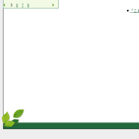
5
6
7
8
▼
「こ