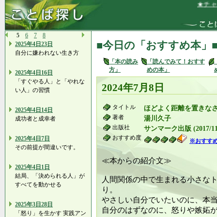
★チャン
5
6
7
8
■今日の「おすすめ本」
2025年4日23日
自分に嫌われない生き方
「本の読み
「読んでみて！おすす
方」
めの本」
2025年4日16日
「すぐやる人」と「やれな
2024年7月8日
い人」の習慣
タイトル
ほどよく距離を置きな
2025年4日14日
著者
湯川久子
成功者と成幸者
出版社
サンマーク出版 (2017/11/
おすすめ度
2025年4日7日
※おすす
その前提が間違いです。
≪本からの紹介文≫
2025年4日1日
結局、「決められる人」が
人間関係の中で生まれる小さな
すべてを動かせる
り。
やさしい自分でいたいのに、本
2025年3日28日
自分のはずなのに、怒りや嫉妬
「怒り」を生かす 実践アン