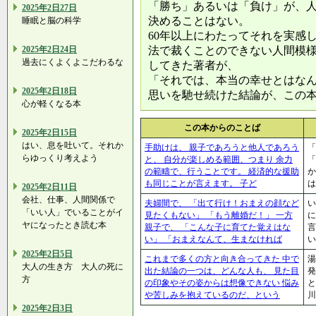
「勝ち」あるいは「負け」が、
2025年2日27日
決めることはない。
睡眠と脳の科学
60年以上にわたってそれを実感
2025年2日24日
法で裁くことのできない人間模
過去にくよくよこだわるな
してきた著者が、
「それでは、本当の幸せとはな
2025年2日18日
思いを馳せ続けた結論が、この
心が軽くなる本
この本からのことば
2025年2日15日
はい、息を吐いて。それか
手助けは、 親子であろうと他人であろう
「
らゆっくり考えよう
と、 自分が楽しめる範囲、つまり 余力
の範疇で、行うことです。 経済的な援助
か
も同じことが言えます。 子ど
は
2025年2日11日
会社、仕事、人間関係で
夫婦間で、 「出て行け！おまえの顔など
い
「いい人」でいることがイ
見たくもない」 「もう離婚だ！」 一方
に
ヤになったとき読む本
親子で、 「こんな子に育てた覚えはな
言
い」 「おまえなんて、生まなければ
い
2025年2日5日
これまで多くの方と向き合ってきた 中で
湯
大人の生き方 大人の死に
出た結論の一つは、どんな人も、 見た目
発
方
の印象やその姿からは想像できない 悩み
と
や苦しみを抱えているのだ、という
川
2025年2日3日