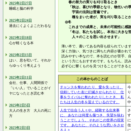
春の努力の実りを刈り取るとき
2025年2日27日
「秋は、喜びの季節となり、物乞いの季
睡眠と脳の科学
宇宙の法則は普遍です。
種をまいた者が、実を刈り取ることが
2025年2日24日
◎冬
過去にくよくよこだわるな
これまでの成果と、未来の可能性に感
「冬は、私たちを試し、本当に大きな苦
人々のことを思い出させます」
2025年2日18日
心が軽くなる本
薄い本で、書いてある内容も絞られていま
深く力強い、気づきに満ちた内容が書かれ
2025年2日15日
読みやすい本なので、本を読むのが苦手、
はい、息を吐いて。それか
という方にもおすすめです。もちろん、読
らゆっくり考えよう
必ず心に響くものを見つけるこ
2025年2日11日
この本からのことば
会社、仕事、人間関係で
チャンスを奪われたり、愛を失ったり、
今
「いい人」でいることがイ
信頼していた友に幻滅させられたり、 仕
り
ヤになったとき読む本
事をライバルに奪われたりしたとき、 私
ん
たちは人生の冬を迎えているのです。
中
2025年2日5日
人生で出合う人々や、経験する出来事
さ
大人の生き方 大人の死に
に、 あなたは何度も傷つき、失望を味わ
す
方
うことでしょう。 それがこの世界の現実
です。 あなたに、そのような思いをさせ
2025年2日3日
る人々
に