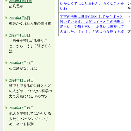
2025年1日11日
いかなくてはなりません。 ろくなことを
ン
超凡思考
いわ
そ
宇宙の法則は世界が誕生してからずっと
さ
2025年1日6日
続いています。 人間はずっとこの法則に
「
教師がくれた人生の贈り物
逆らい、文句を言い、 あるいは無視して
きました。 しかし、どのような態度を取
2025年1日3日
「自分を苦しめる嫌なこ
と」から、うまく逃げる方
法
2024年12日31日
心に愛がなければ
2024年12日24日
誰でもできるのにほとんど
の人がやっていない 科学の
力で元気になる38のコツ
2024年12日19日
他人を非難してばかりいる
人たち バッシング・いじ
め・ネット私刑