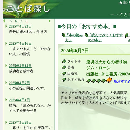
★幸せだな
5
6
7
8
■今日の「おすすめ本」■
2025年4日23日
自分に嫌われない生き方
「本の読み
「読んでみて！おすす
方」
めの本」
2025年4日16日
「すぐやる人」と「やれな
2024年6月7日
い人」の習慣
タイトル
逆境は天からの贈り物
2025年4日14日
著者
ジム・ローン
成功者と成幸者
出版社
出版社: きこ書房 (2007/0
おすすめ度
※おすす
2025年4日7日
その前提が間違いです。
アメリカの代表的な思想家で、人気講演家
性向上、成長を続ける生き方などの秘訣を
2025年4日1日
わかりやすく受け入れやすいことばで教え
結局、「決められる人」が
すべてを動かせる
2025年3日28日
「怒り」を生かす 実践アン