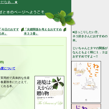
あ…★
「今日のおすす
「夫婦関係を考えるおすすめ
■ほっこりしたい方、
め本」
本３３冊」
ネコ好きさんにおすすめの
本。
じいちゃんとタマの関係が
なんともよく特に１．２は
おすすめですよ～!!
9)
め度について
。実用的で具体的な生産
、春夏秋冬にたとえて、
てくれる本。