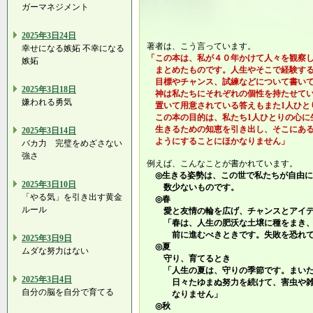
ガーマネジメント
2025年3日24日
著者は、こう言っています。
幸せになる嫉妬 不幸になる
「この本は、私が４０年かけて人々を観察
嫉妬
まとめたものです。人生やそこで経験する
目標やチャンス、試練などについて書いて
2025年3日18日
神は私たちにそれぞれの個性を持たせてい
嫌われる勇気
置いて用意されている答えもまた1人ひと
この本の目的は、私たち1人ひとりの心に
生きるための知恵を引き出し、そこにある
2025年3日14日
ようにすることにほかなりません」
バカ力 完璧をめざさない
強さ
例えば、こんなことが書かれています。
◎生きる姿勢は、この世で私たちが自由に
2025年3日10日
数少ないものです。
「やる気」を引き出す黄金
◎春
ルール
愛と友情の輪を広げ、チャンスとアイデ
「春は、人生の肥沃な土壌に種をまき、
前に進むべきときです。失敗を恐れて
2025年3日9日
◎夏
ムダな努力はない
守り、育てるとき
「人生の夏は、守りの季節です。まいた
2025年3日4日
日々たゆまぬ努力を続けて、害虫や雑
自分の脳を自分で育てる
なりません」
◎秋