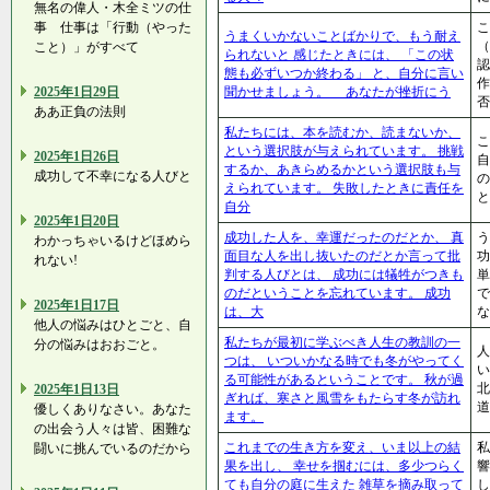
無名の偉人・木全ミツの仕
こ
事 仕事は「行動（やった
うまくいかないことばかりで、もう耐え
（
こと）」がすべて
られないと 感じたときには、 「この状
認
態も必ずいつか終わる」 と、自分に言い
作
聞かせましょう。 あなたが挫折にう
2025年1日29日
否
ああ正負の法則
私たちには、本を読むか、読まないか、
こ
という選択肢が与えられています。 挑戦
2025年1日26日
自
するか、あきらめるかという選択肢も与
成功して不幸になる人びと
の
えられています。 失敗したときに責任を
と
自分
2025年1日20日
成功した人を、幸運だったのだとか、 真
う
わかっちゃいるけどほめら
面目な人を出し抜いたのだとか言って批
功
れない!
判する人びとは、 成功には犠牲がつきも
単
のだということを忘れています。 成功
で
2025年1日17日
は、大
な
他人の悩みはひとごと、自
私たちが最初に学ぶべき人生の教訓の一
分の悩みはおおごと。
人
つは、 いついかなる時でも冬がやってく
い
る可能性があるということです。 秋が過
北
2025年1日13日
ぎれば、寒さと風雪をもたらす冬が訪れ
道
優しくありなさい。あなた
ます。
の出会う人々は皆、困難な
これまでの生き方を変え、いま以上の結
私
闘いに挑んでいるのだから
果を出し、 幸せを掴むには、多少つらく
響
ても自分の庭に生えた 雑草を摘み取って
し