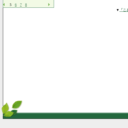
5
6
7
8
▼
「こ