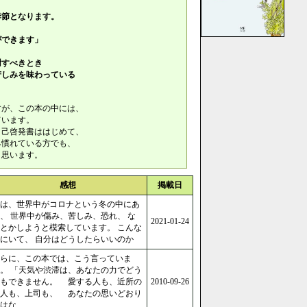
節となります。
できます」
謝すべきとき
しみを味わっている
すが、この本の中には、
ています。
自己啓発書ははじめて、
み慣れている方でも、
とができると思います。
感想
掲載日
は、世界中がコロナという冬の中にあ
、 世界中が傷み、苦しみ、恐れ、 な
2021-01-24
とかしようと模索しています。 こんな
にいて、 自分はどうしたらいいのか
らに、この本では、こう言っていま
。 「天気や渋滞は、あなたの力でどう
にもできません。 愛する人も、近所の
2010-09-26
住人も、上司も、 あなたの思いどおり
はな