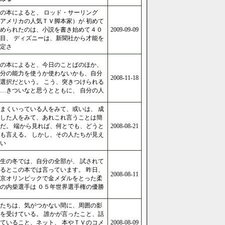
の本によると、 ロッド・サーリング
アメリカの人気ＴＶ脚本家）が 初めて
められたのは、小説を書き始めて４０
2009-09-09
目、 ディズニーは、新聞社から才能を
定さ
の本によると、今日のことばのほか、
分の能力を使うか使わないかも、自分
2008-11-18
選択だという。 こう、突きつけられる
…きついなと思うとともに、 自分の人
まくいっている人をみて、或いは、 成
した人をみて、あれこれ言うことは簡
だ。 端から見れば、何とでも、どうと
2008-08-21
も言える。 しかし、その人たちが見え
い
生の冬では、自分の全部が、 試されて
るとこの本では言っています。 昨日、
2008-08-11
京オリンピックで金メダルをとった柔
の内柴選手は ０５年世界選手権の優勝
たちは、気がつかない間に、周囲の影
を受けている。 誰かが言ったこと、話
ていること、ネット、 本やＴＶのコメ
2008-08-09