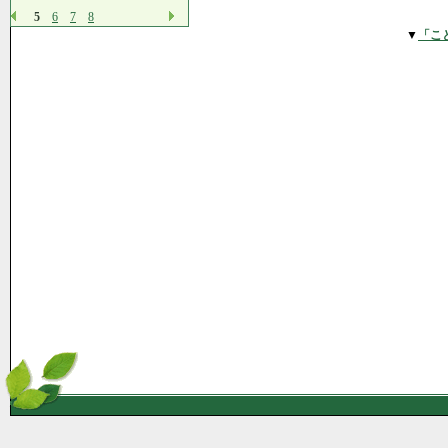
5
6
7
8
▼
「こ