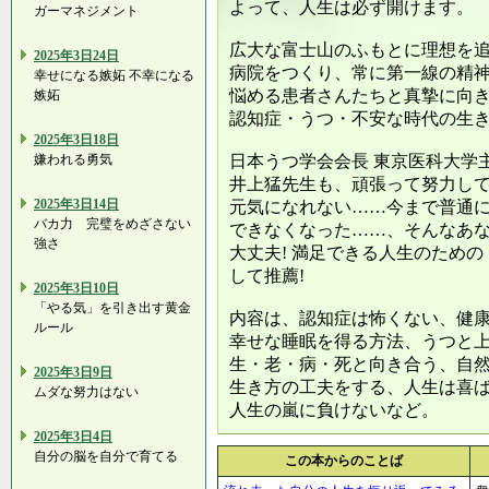
よって、人生は必ず開けます。
ガーマネジメント
広大な富士山のふもとに理想を
2025年3日24日
病院をつくり、常に第一線の精
幸せになる嫉妬 不幸になる
悩める患者さんたちと真摯に向
嫉妬
認知症・うつ・不安な時代の生
2025年3日18日
嫌われる勇気
日本うつ学会会長 東京医科大学
井上猛先生も、頑張って努力し
2025年3日14日
元気になれない……今まで普通
バカ力 完璧をめざさない
できなくなった……、そんなあ
強さ
大丈夫! 満足できる人生のため
して推薦!
2025年3日10日
「やる気」を引き出す黄金
内容は、認知症は怖くない、健
ルール
幸せな睡眠を得る方法、うつと
生・老・病・死と向き合う、自
2025年3日9日
生き方の工夫をする、人生は喜
ムダな努力はない
人生の嵐に負けないなど。
2025年3日4日
自分の脳を自分で育てる
この本からのことば