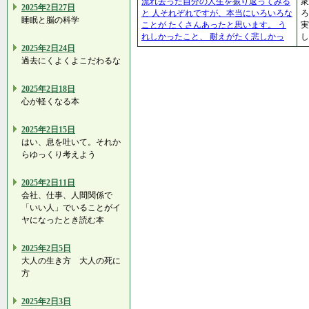
流れ去った自分の人生を振り返ってみる
衆
2025年2日27日
と 人それぞれですが、本当にいろいろな
ろ
睡眠と脳の科学
ことが たくさんあったと思います。 う
実
れしかったこと、 耐えがたく悲しかっ
し
2025年2日24日
過去にくよくよこだわるな
2025年2日18日
心が軽くなる本
2025年2日15日
はい、息を吐いて。それか
らゆっくり考えよう
2025年2日11日
会社、仕事、人間関係で
「いい人」でいることがイ
ヤになったとき読む本
2025年2日5日
大人の生き方 大人の死に
方
2025年2日3日