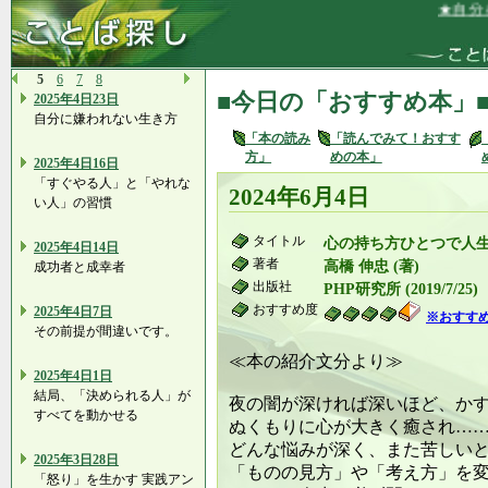
★自分も、
5
6
7
8
■今日の「おすすめ本」
2025年4日23日
自分に嫌われない生き方
「本の読み
「読んでみて！おすす
方」
めの本」
2025年4日16日
「すぐやる人」と「やれな
2024年6月4日
い人」の習慣
タイトル
心の持ち方ひとつで人生
2025年4日14日
著者
高橋 伸忠 (著)
成功者と成幸者
出版社
PHP研究所 (2019/7/25)
おすすめ度
2025年4日7日
※おすす
その前提が間違いです。
≪本の紹介文分より≫
2025年4日1日
結局、「決められる人」が
夜の闇が深ければ深いほど、か
すべてを動かせる
ぬくもりに心が大きく癒され…
どんな悩みが深く、また苦しい
2025年3日28日
「ものの見方」や「考え方」を
「怒り」を生かす 実践アン