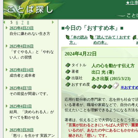
★仕事や遊
5
6
7
8
■今日の「おすすめ本」■
2025年4日23日
自分に嫌われない生き方
「本の読み
「読んでみて！おすす
方」
めの本」
2025年4日16日
「すぐやる人」と「やれな
2024年4月22日
い人」の習慣
タイトル
人の心を動かす伝え方
2025年4日14日
著者
出口 光 (著)
成功者と成幸者
出版社
あさ出版 (2015/3/23)
おすすめ度
※おすす
2025年4日7日
その前提が間違いです。
応用行動分析の専門家で、志を持ち社会で
いる著者が、職場や家庭などで、自分の考
2025年4日1日
伝えたいことを理解できるようになる方法
結局、「決められる人」が
すべてを動かせる
著者は、伝えることで大切なことをこう言
「言葉が伝わるときにいちばん大切で、重
2025年3日28日
いるのが、あなたの中にあるにもかかわら
「怒り」を生かす 実践アン
秘された「想い」です。