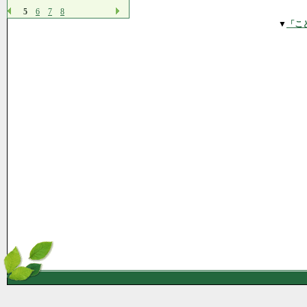
5
6
7
8
▼
「こ