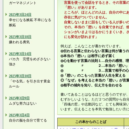
言葉を使って会話をするとき、その言葉の
ガーマネジメント
「想い」があります。
ところが、ほとんどの人は、自分の中にあ
2025年3日24日
存在に気がついていません。
幸せになる嫉妬 不幸になる
自覚しないままに話をしている人が多い
嫉妬
その、本当の「想い」を自覚できれば、他
ションがいまよりはるかにうまくいき、さ
2025年3日18日
にも変化が訪れます」
嫌われる勇気
例えば、こんなことが書かれています。
◎伝わる言葉と伝わらない言葉は何が違う
2025年3日14日
◎本当の「想い」は相手に必ず届く
バカ力 完璧をめざさない
◎心を動かす言葉の法則１…自分の感情、
強さ
◎ 〃 ２…本当の「想い」を自
◎ 〃 ３…言葉で相手の心の
◎「想い」のこもった言葉が人生を変える
2025年3日10日
◎「なぜ」を考えると本当の「想い」が言
「やる気」を引き出す黄金
◎相手の傾向を知り、伝え方を合わせる
ルール
書いてあることはなるほどと思うのですが
2025年3日9日
むずかしいような。ただ２つの質問から自
ムダな努力はない
「四魂の窓」や志動詞など、とても興味深
います。伝えることを本気で勉強したい方
2025年3日4日
自分の脳を自分で育てる
この本からのことば