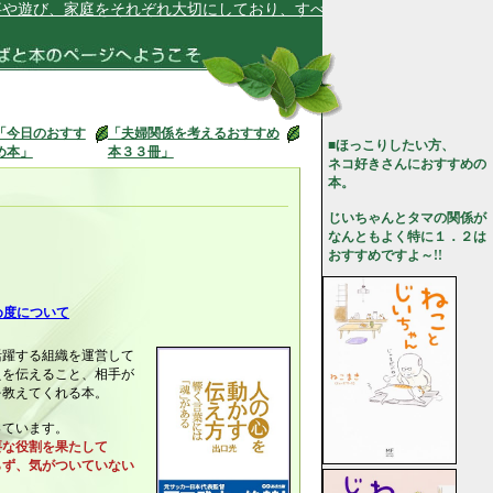
び、家庭をそれぞれ大切にしており、すべてが上手く回っています★
「今日のおすす
「夫婦関係を考えるおすすめ
■ほっこりしたい方、
め本」
本３３冊」
ネコ好きさんにおすすめの
本。
じいちゃんとタマの関係が
なんともよく特に１．２は
おすすめですよ～!!
め度について
活躍する組織を運営して
えを伝えること、相手が
を教えてくれる本。
っています。
要な役割を果たして
ず、気がついていない