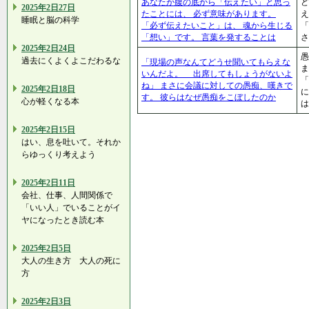
あなたが腹の底から「伝えたい」と思っ
ど
2025年2日27日
たことには、 必ず意味があります。
え
睡眠と脳の科学
「必ず伝えたいこと」は、 魂から生じる
「
「想い」です。 言葉を発することは
さ
2025年2日24日
愚
過去にくよくよこだわるな
「現場の声なんてどうせ聞いてもらえな
ま
いんだよ。 出席してもしょうがないよ
「
ね」 まさに会議に対しての愚痴、嘆きで
2025年2日18日
に
す。 彼らはなぜ愚痴をこぼしたのか
心が軽くなる本
は
2025年2日15日
はい、息を吐いて。それか
らゆっくり考えよう
2025年2日11日
会社、仕事、人間関係で
「いい人」でいることがイ
ヤになったとき読む本
2025年2日5日
大人の生き方 大人の死に
方
2025年2日3日