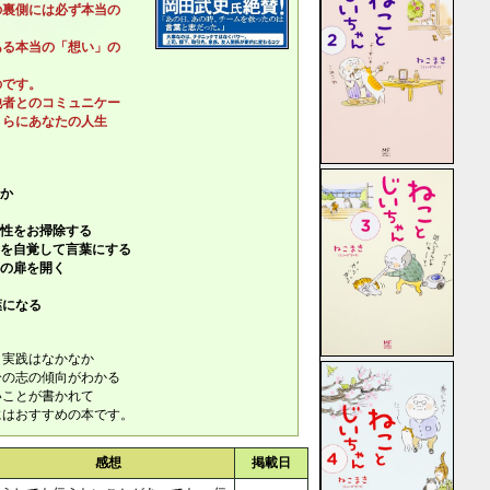
裏側には必ず本当の
る本当の「想い」の
のです。
者とのコミュニケー
らにあなたの人生
のか
理性をお掃除する
覚して言葉にする
扉を開く
葉になる
、実践はなかなか
分の志の傾向がわかる
いことが書かれて
にはおすすめの本です。
感想
掲載日