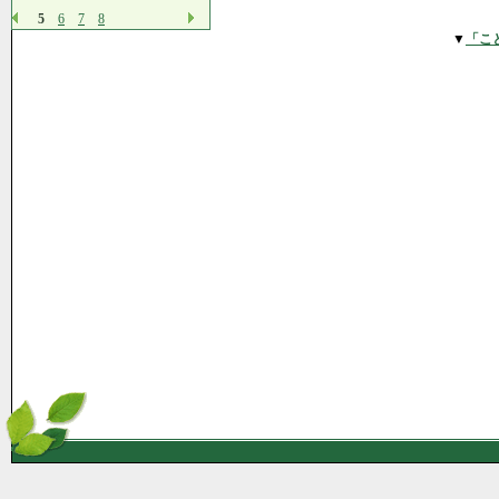
5
6
7
8
▼
「こ