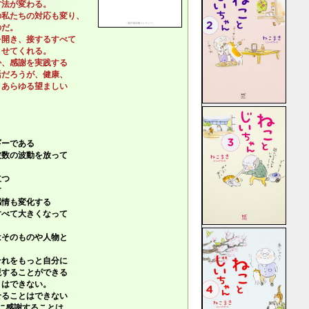
法が変わる。
私たちの対応も変り、
のだ。
開き、接するすべて
せてくれる。
、感謝を実践する
だろうが、健康、
あらゆる望ましい
ギーである
波数の波動を放って
立つ
す
感情も変化する
すべて大きくなって
はそのものや人物と
それをもっと自分に
することができる
とはできない。
ることはできない
手に感謝することは