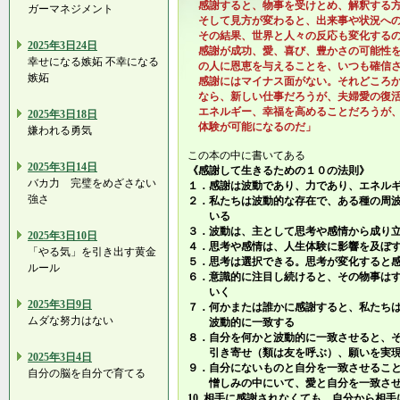
感謝すると、物事を受けとめ、解釈する方
ガーマネジメント
そして見方が変わると、出来事や状況への
その結果、世界と人々の反応も変化する
2025年3日24日
感謝が成功、愛、喜び、豊かさの可能性を
幸せになる嫉妬 不幸になる
の人に恩恵を与えることを、いつも確信さ
嫉妬
感謝にはマイナス面がない。それどころか
なら、新しい仕事だろうが、夫婦愛の復活
エネルギー、幸福を高めることだろうが、
2025年3日18日
体験が可能になるのだ」
嫌われる勇気
この本の中に書いてある
2025年3日14日
《感謝して生きるための１０の法則》
バカ力 完璧をめざさない
１．感謝は波動であり、力であり、エネル
強さ
２．私たちは波動的な存在で、ある種の周
いる
３．波動は、主として思考や感情から成り
2025年3日10日
４．思考や感情は、人生体験に影響を及ぼ
「やる気」を引き出す黄金
５．思考は選択できる。思考が変化すると
ルール
６．意識的に注目し続けると、その物事は
いく
2025年3日9日
７．何かまたは誰かに感謝すると、私たち
ムダな努力はない
波動的に一致する
８．自分を何かと波動的に一致させると、
引き寄せ（類は友を呼ぶ）、願いを実現
2025年3日4日
９．自分にないものと自分を一致させるこ
自分の脳を自分で育てる
憎しみの中にいて、愛と自分を一致させ
10. 相手に感謝されなくても、自分から相