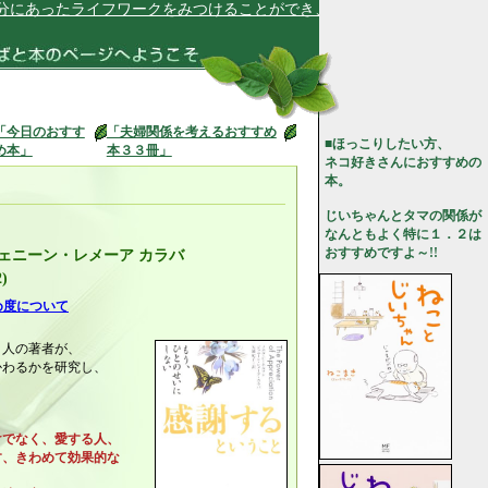
ったライフワークをみつけることができ、それに邁進しています★
「今日のおすす
「夫婦関係を考えるおすすめ
■ほっこりしたい方、
め本」
本３３冊」
ネコ好きさんにおすすめの
本。
じいちゃんとタマの関係が
なんともよく特に１．２は
おすすめですよ～!!
ジェニーン・レメーア カラバ
)
め度について
２人の著者が、
かわるかを研究し、
けでなく、愛する人、
、きわめて効果的な