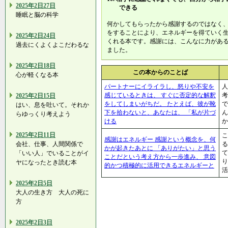
2025年2日27日
できる
睡眠と脳の科学
何かしてもらったから感謝するのではなく
をすることにより、エネルギーを得ていく
2025年2日24日
くれる本です。感謝には、こんなに力があ
過去にくよくよこだわるな
ました。
2025年2日18日
この本からのことば
心が軽くなる本
パートナーにイライラし、怒りや不安を
人
感じているときは、 すぐに否定的な解釈
考
2025年2日15日
をしてしまいがちだ。 たとえば、彼が靴
で
はい、息を吐いて。それか
下を拾わないと、あなたは、 「私が片づ
ん
らゆっくり考えよう
ける
か
2025年2日11日
こ
感謝はエネルギー 感謝という概念を、何
会社、仕事、人間関係で
る
かが起きたあとに 「ありがたい」と思う
て
「いい人」でいることがイ
ことだという考え方から一歩進み、 意図
ヤになったとき読む本
的かつ積極的に活用できるエネルギーと
活
2025年2日5日
大人の生き方 大人の死に
方
2025年2日3日