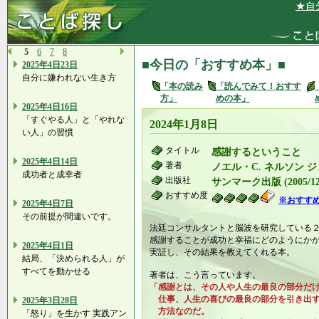
★自分にあ
5
6
7
8
■今日の「おすすめ本」■
2025年4日23日
自分に嫌われない生き方
「本の読み
「読んでみて！おすす
方」
めの本」
2025年4日16日
「すぐやる人」と「やれな
2024年1月8日
い人」の習慣
タイトル
感謝するということ
2025年4日14日
著者
ノエル・C. ネルソン 
成功者と成幸者
出版社
サンマーク出版 (2005/12
おすすめ度
※おすす
2025年4日7日
その前提が間違いです。
法廷コンサルタントと脳波を研究している
感謝することが成功と幸福にどのようにか
2025年4日1日
実証し、その結果を教えてくれる本。
結局、「決められる人」が
すべてを動かせる
著者は、こう言っています。
「感謝とは、その人や人生の最良の部分だ
仕事、人生の喜びの最良の部分を引き出す
2025年3日28日
方法なのだ。
「怒り」を生かす 実践アン