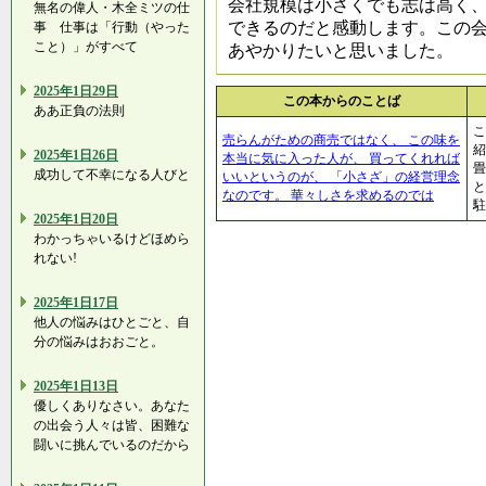
会社規模は小さくでも志は高く
無名の偉人・木全ミツの仕
できるのだと感動します。この
事 仕事は「行動（やった
こと）」がすべて
あやかりたいと思いました。
2025年1日29日
この本からのことば
ああ正負の法則
こ
売らんがための商売ではなく、 この味を
紹
2025年1日26日
本当に気に入った人が、 買ってくれれば
畳
成功して不幸になる人びと
いいというのが、 「小さざ」の経営理念
と
なのです。 華々しさを求めるのでは
駐
2025年1日20日
わかっちゃいるけどほめら
れない!
2025年1日17日
他人の悩みはひとごと、自
分の悩みはおおごと。
2025年1日13日
優しくありなさい。あなた
の出会う人々は皆、困難な
闘いに挑んでいるのだから