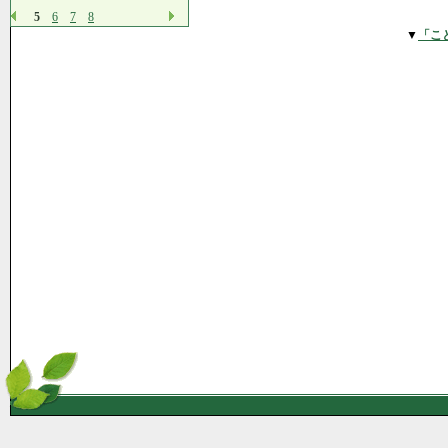
5
6
7
8
▼
「こ