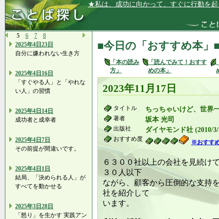
★私は、成功に向かって、すぐに行動を起
5
6
7
8
■今日の「おすすめ本」
2025年4日23日
自分に嫌われない生き方
「本の読み
「読んでみて！おすす
方」
めの本」
2025年4日16日
「すぐやる人」と「やれな
2023年11月17日
い人」の習慣
タイトル
ちっちゃいけど、世界
2025年4日14日
著者
坂本 光司
成功者と成幸者
出版社
ダイヤモンド社 (2010/3/
おすすめ度
2025年4日7日
※おすす
その前提が間違いです。
６３００社以上の会社を見続け
2025年4日1日
３０人以下
結局、「決められる人」が
ながら、顧客から圧倒的な支持
すべてを動かせる
社を紹介して
います。
2025年3日28日
「怒り」を生かす 実践アン