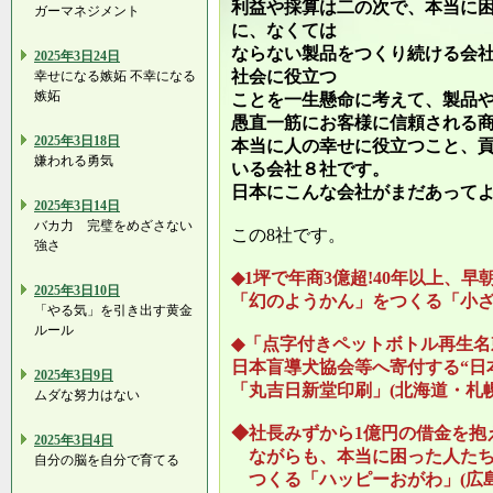
利益や採算は二の次で、本当に
ガーマネジメント
に、なくては
ならない製品をつくり続ける会
2025年3日24日
社会に役立つ
幸せになる嫉妬 不幸になる
嫉妬
ことを一生懸命に考えて、製品
愚直一筋にお客様に信頼される
2025年3日18日
本当に人の幸せに役立つこと、
嫌われる勇気
いる会社８社です。
日本にこんな会社がまだあって
2025年3日14日
バカ力 完璧をめざさない
この8社です。
強さ
◆1坪で年商3億超!40年以上、
2025年3日10日
「幻のようかん」をつくる「小ざ
「やる気」を引き出す黄金
ルール
◆「点字付きペットボトル再生名
日本盲導犬協会等へ寄付する“日
2025年3日9日
「丸吉日新堂印刷」(北海道・札幌
ムダな努力はない
◆社長みずから1億円の借金を抱
2025年3日4日
ながらも、本当に困った人たち
自分の脳を自分で育てる
つくる「ハッピーおがわ」(広島