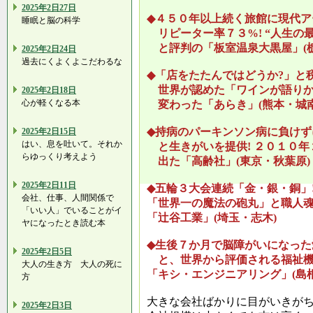
2025年2日27日
◆４５０年以上続く旅館に現代ア
睡眠と脳の科学
リピーター率７３%! “人生の
と評判の「板室温泉大黒屋」(栃
2025年2日24日
過去にくよくよこだわるな
◆「店をたたんではどうか?」と
世界が認めた「ワインが語りか
2025年2日18日
心が軽くなる本
変わった「あらき」(熊本・城南
◆持病のパーキンソン病に負けず
2025年2日15日
はい、息を吐いて。それか
と生きがいを提供! ２０１０年
らゆっくり考えよう
出た「高齢社」(東京・秋葉原)
2025年2日11日
◆五輪３大会連続「金・銀・銅」
会社、仕事、人間関係で
「世界一の魔法の砲丸」と職人
「いい人」でいることがイ
「辻谷工業」(埼玉・志木)
ヤになったとき読む本
◆生後７か月で脳障がいになった
2025年2日5日
と、世界から評価される福祉機
大人の生き方 大人の死に
「キシ・エンジニアリング」(島
方
大きな会社ばかりに目がいきが
2025年2日3日