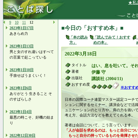
★私は、
9
10
11
12
■今日の「おすすめ本」■
2023年1日17日
あきらめ力
「本の読み
「読んでみて！おすす
方」
めの本」
2023年1日13日
男と女のすれ違いはすべて
2022年3月18日
の言葉で起こっている
タイトル
はい、息を吐いて。そ
2023年1日10日
著者
伊藤 守
手放せばうまくいく！
出版社
講談社 (2004/11)
おすすめ度
※おすす
2023年1日6日
ありがとう 生きること そ
のすばらしさ
日本の国際コーチ連盟マスター認定コーチ
ションに関するセミナー、講演会などで活
ュニケーションのとり方や、肩の力を抜い
2023年1日4日
考え方、会話方法などを教えてくれる本。
最悪の時こそ、好機の始ま
り
著者は会話について、こう言っています。
「人が会話を求めるのは、もっと自分につ
2022年12日30日
もっと自分の持っているものを発揮させた