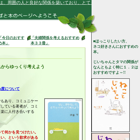
周囲の人と良好な関係を築いており、とても満足しています★
「今日のおすす
「夫婦関係を考えるおすすめ
■ほっこりしたい方、
め本」
本３３冊」
ネコ好きさんにおすすめの
本。
じいちゃんとタマの関係が
れからゆっくり考えよう
なんともよく特に１．２は
おすすめですよ～!!
め度について
でもあり、コミュニケー
躍している著者が、コミ
て楽に人付き合いする
いて何かを見つけたい。
い、という欲求がある