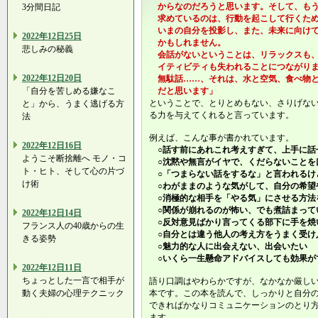
からなのだろうと思います。そして、もう
3分間日記
求めているのは、行動を起こして行くため
いまの自分を投影し、また、未来に向けて
2022年12日25日
かもしれません。
悲しみの秘義
会話がないということは、リラックスも、
イティビティも失われることにつながりま
2022年12日20日
無駄話……、それは、水と空気、食べ物と
「自分を苦しめる嫌なこ
だと思います」
ということで、とりとめもない、さりげな
と」から、うまく逃げる方
る力を与えてくれると言っています。
法
例えば、こんな事が書かれています。
2022年12日16日
○話す前にあれこれ考えすぎて、上手に話
ようこそ断捨離へ モノ・コ
○沈黙や無言がイヤで、くだらないことを
ト・ヒト、そして心の片づ
○「つまらない話をするな」と言われるけ
け術
○わがままのような気がして、自分の希望
○消極的な相手を「やる気」にさせる方法
○関係が崩れるのが怖い、でも煮詰まって
2022年12日14日
○反対意見ばかり言ってくる部下に手を焼
フランス人の40歳からの生
○自分とは違う他人の考え方をうまく受け
きる姿勢
○魅力的な人に出会えない、出会いたい
○いくら一生懸命アドバイスしても効果が
2022年12日11日
ちょっとした一言で相手が
語り口調はやわらかですが、なかなか厳し
動く夫婦の心理テクニック
本です。この本を読んで、しっかりと自分
できればかなりコミュニケーションのとり
ます。