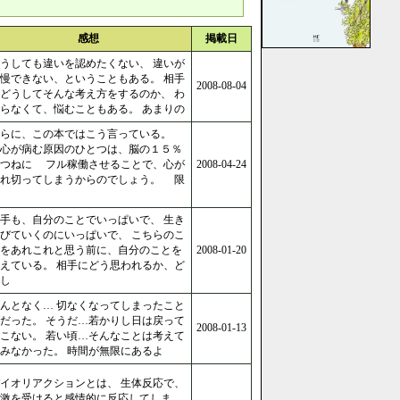
感想
掲載日
うしても違いを認めたくない、 違いが
慢できない、ということもある。 相手
2008-08-04
どうしてそんな考え方をするのか、 わ
らなくて、悩むこともある。 あまりの
らに、この本ではこう言っている。
心が病む原因のひとつは、脳の１５％
をつねに フル稼働させることで、心が
2008-04-24
疲れ切ってしまうからのでしょう。 限
手も、自分のことでいっぱいで、 生き
びていくのにいっぱいで、 こちらのこ
をあれこれと思う前に、自分のことを
2008-01-20
えている。 相手にどう思われるか、ど
し
んとなく… 切なくなってしまったこと
だった。 そうだ…若かりし日は戻って
2008-01-13
こない。 若い頃…そんなことは考えて
みなかった。 時間が無限にあるよ
イオリアクションとは、 生体反応で、
激を受けると感情的に反応してしま