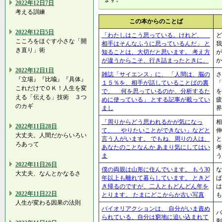
2022年12日7日
考える訓練
この本からのことば
2022年12日5日
「わたしはこう思っている。けれど、
ど
こころをほぐす小さな「開
相手はそんなふうに思っているんだ」 と
我
き直り」術
知ることは、大切だと思います。 考え方
が
が違うからこそ、行き詰まったときに、
か
2022年12日1日
雑誌「サイエンス」に、 「人間は、脳の
さ
『立場』『比喩』『具体』
１５％を、相手が話していることばの裏
「
これだけでＯＫ！人生を変
で、 何を思っているのか、分析するた
える「伝える」技術 ３つ
めに使っている」 とする記事が載ってい
のカギ
まし
界
「周りからどう思われるかが気になっ
相
2022年11日28日
て、 やりたいことができない」などと
伸
大丈夫。人間だからいろい
言う人がいます。 でもね、周りの人は、
と
ろあって
あなたのことなんか あまり気にしてはい
考
ま
う
2022年11日26日
僕の両親は山形に住んでいます。 もう30
な
大丈夫、なんとかなるさ
年以上も離れて暮らしています。 ときど
ば
き帰るのですが、二人ともどんどん年を
は
2022年11日22日
とります。 たまにどこからか古い写真
も
人生が変わる因果の法則
バイオリアクションは、 自分がいま責め
バ
られている、自分は窮地に追い込まれて
刺