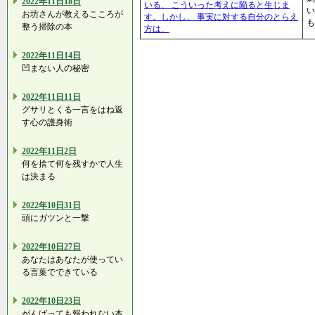
2022年11日18日
いる、 こういった考えに陥ると生じま
い
お坊さんが教えるこころが
す。しかし、 事実に対する自分のとらえ
も
整う掃除の本
方は、
2022年11日14日
凹まない人の秘密
2022年11日11日
グサリとくる一言をはね返
す心の護身術
2022年11日2日
何を捨て何を残すかで人生
は決まる
2022年10日31日
頭にガツンと一撃
2022年10日27日
あなたはあなたが使ってい
る言葉でできている
2022年10日23日
がんばっても報われない本