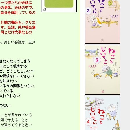
一つ僕たちが会話に
の勇気。会話の中で、
自分を統計しているの
行動の機会も、クリエ
す。会話、井戸端会議
同じだけ大事なもの
い、楽しい会話が、生き
せなくなってしまう
口にして後悔する
ど、どうしたらいい？
や要求を口にできない
を知りたい
いる今の関係もつらい
いている
入れられない
でない
いことが書かれている
の頭で考えることが
方が違ってくると思い