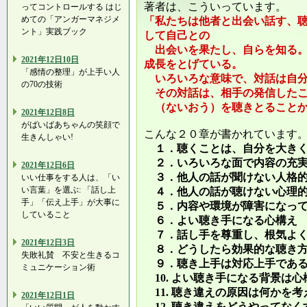
著者は、こういっています。
ってコントロールする はじ
めての「アンガーマネジメ
「私たちは他者と出会い話す、
ント」実践ブック
して自己との
出会いを果たし、自らを知る
2021年12日10日
成長をとげている。
「感情の整理」が上手い人
いろいろな意味で、対話は自分
の70の技術
その対話は、相手の発信したこ
（ないおう）を聴きとることか
2021年12日8日
がばいばあちゃんの笑顔で
こんな２０章が書かれています
生きんしゃい!
１．聴くことは、自分を大きく
２．いろいろな面で内容の充実
2021年12日6日
３．他人の話が聞けない人格的
いい仕事をする人は、「い
い言葉」を選ぶ: 「話し上
４．他人の話が聴けない心理的
手」「伝え上手」が大事に
５．内容や環境が障害になって
していること
６．よい聴き手になる心構え
７．話し手を尊重し、根気よく
2021年12日3日
８．どうしたら効果的な聴き方
失敗礼賛 不安と生きるコ
９．聴き上手は対応上手であ
ミュニケーション術
10. よい聴き手になる背景は心
11. 聴き違えの原因は何かを考
2021年12日1日
12. 聴き違えをどうやってなく