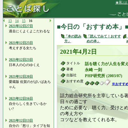
★私は、
13
14
15
16
■今日の「おすすめ本」
2021年12日27日
過去にくよくよこだわるな
「本の読み
「読んでみて！おすす
方」
めの本」
2021年12日25日
考えすぎる女たち
2021年4月2日
2021年12日23日
タイトル
話を聴く力が人生を変
日本人の心のゆくえ
著者
永崎 一則
出版社
PHP研究所 (2003/07)
2021年12日20日
おすすめ度
愛蔵版 佐賀のがばいばあち
※おすす
ゃん
話力総合研究所を主宰している
2021年12日16日
日々の過ごす
自分らしく生きているか
ために必要な、聴く力、受けと
い?
の考え方や
コツなどを教えてくれる本。
2021年12日13日
自分の「怒り」タイプを知