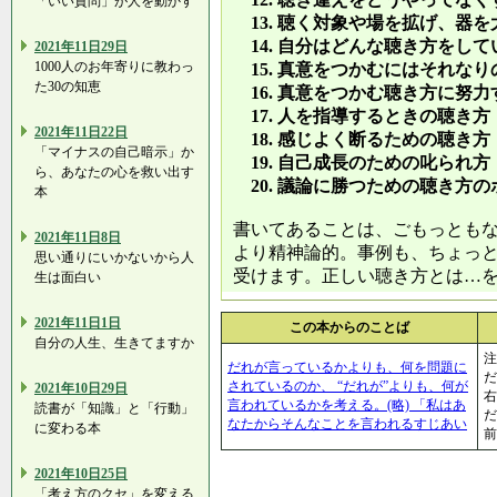
「いい質問」が人を動かす
13. 聴く対象や場を拡げ、器を
14. 自分はどんな聴き方をして
2021年11日29日
1000人のお年寄りに教わっ
15. 真意をつかむにはそれな
た30の知恵
16. 真意をつかむ聴き方に努力
17. 人を指導するときの聴き方
2021年11日22日
18. 感じよく断るための聴き方
「マイナスの自己暗示」か
19. 自己成長のための叱られ方
ら、あなたの心を救い出す
20. 議論に勝つための聴き方の
本
書いてあることは、ごもっとも
2021年11日8日
より精神論的。事例も、ちょっ
思い通りにいかないから人
受けます。正しい聴き方とは…
生は面白い
2021年11日1日
この本からのことば
自分の人生、生きてますか
注
だれが言っているかよりも、何を問題に
だ
されているのか、 “だれが”よりも、何が
2021年10日29日
右
言われているかを考える。(略) 「私はあ
読書が「知識」と「行動」
だ
なたからそんなことを言われるすじあい
に変わる本
前
2021年10日25日
「考え方のクセ」を変える