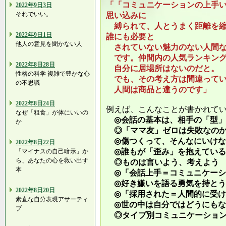
「「コミュニケーションの上手
2022年9日3日
それでいい。
思い込みに
縛られて、人とうまく距離を縮
2022年9日1日
誰にも必要と
他人の意見を聞かない人
されていない魅力のない人間な
です。仲間内の人気ランキング
2022年8日28日
自分に居場所はないのだと。
性格の科学 複雑で豊かな心
でも、その考え方は間違ってい
の不思議
人間は商品と違うのです」
2022年8日24日
例えば、こんなことが書かれて
なぜ「粗食」が体にいいの
◎会話の基本は、相手の「型」
か
◎「ママ友」ゼロは失敗なの
◎傷つくって、そんなにいけな
2022年8日22日
◎誰もが「歪み」を抱えている
「マイナスの自己暗示」か
ら、あなたの心を救い出す
◎ものは言いよう、考えよう
本
◎「会話上手＝コミュニケーシ
◎好き嫌いを語る勇気を持とう
2022年8日20日
◎「採用された＝人間的に受け
素直な自分表現アサーティ
◎世の中は自分ではどうにもな
ブ
◎タイプ別コミュニケーション