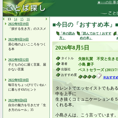
★○○の仕事を
13
14
15
16
■今日の「おすすめ本」
2022年9日19日
「損する生き方」のススメ
「本の読み
「読んでみて！おすす
方」
めの本」
2022年9日14日
居心地のよいこころをつく
2026年8月5日
る本
タイトル
失敗礼賛 不安と生き
2022年9日12日
著者
小島 慶子
子どもの心に届く言葉、届
かない言葉
出版社
ベストセラーズ (2013/7/
おすすめ度
※おすす
2022年9日10日
毎日をちょっぴりていねい
タレントでエッセイストでもあ
に暮らす43のヒント
中を上手に
生き抜くコミュニケーション６
2022年9日6日
くれる本。
自分の魅力を引きだす「生
き方のルール」35
小島さんは、こう言っています