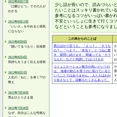
2022年8日17日
少し話が長いので、読みづらい
「口癖ひとつ」でその人が
たいことはスッキリ書かれてい
わかる
参考になるコツがいっぱい書か
不安といっしょに生きて行くコ
2022年8日13日
などということも参考になりま
「いい人」をやめると病気
にならない
この本からのことば
2022年8日8日
悪口ばかり言う人。 「えっ？」「そうな
さ
「聴いてるつもり」症候群
の？」「へえ？」「本当？」と つねに驚
な
き、質問し続けます。 間違っても「そう
2022年8日4日
なんだ」などと同調してはいけませ
気持ちをうまく伝える技術
コミュニケーション能力が高いというの
小
は、 他者の歓心を買うのに長けていると
害
2022年8日2日
いうことではありません。 人と人はわか
そ
人生の「ねじ」を巻く77の
り合えなくて、誤解もたくさんあって、
教え
2022年7日30日
男おひとりさま道
2022年7日28日
なぜ、自分はこんな性格な