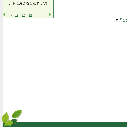
ともに衰えるなんてウソ!
13
14
15
16
▼
「こ