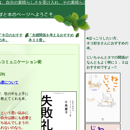
分の素晴らしさを受け入れ、その素晴らしさを活かしています★
「今日のおすす
「夫婦関係を考えるおすすめ
■ほっこりしたい方、
め本」
本３３冊」
ネコ好きさんにおすすめの
本。
じいちゃんとタマの関係が
るコミュニケーション術
なんともよく特に１．２は
おすすめですよ～!!
20)
め度について
が、世の中を上手に
を教えてくれる本。
」という思い込みに
自分は誰にも必要と
ち込んでしまうの
れないのなら、