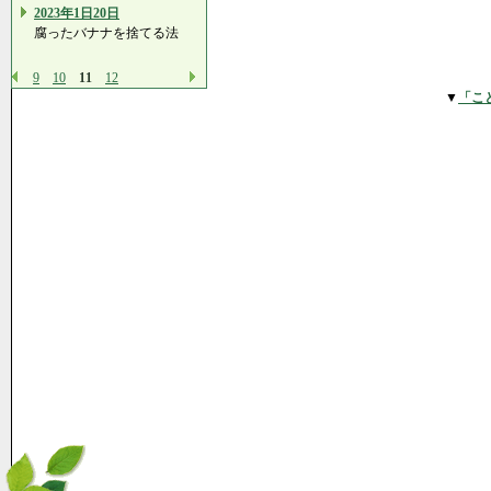
2023年1日20日
腐ったバナナを捨てる法
9
10
11
12
▼
「こ