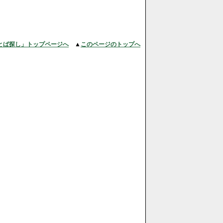
とば探し」トップページへ
▲
このページのトップへ