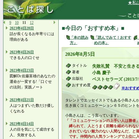
★私は、自
9
10
11
12
■今日の「おすすめ本」■
2023年4日28日
話が長くなるお年寄りには
「本の読み
「読んでみて！おすす
理由がある
方」
めの本」
2023年4日26日
2026年8月5日
できる人の口ぐせ
タイトル
失敗礼賛 不安と生き
2023年4日23日
著者
小島 慶子
図解Dr.佐藤富雄のあなたの
出版社
ベストセラーズ (2013/7/
運命が一変する!「口ぐせ
おすすめ度
の法則」実践ノート
※おすす
2023年4日21日
タレントでエッセイストでもある小島さん
人はつまずいた数だけ優し
生き抜くコミュニケーション６５のヒント
くなれる
小島さんは、こう言っています。
「「コミュニケーションの上手い人は勝者
2023年4日14日
縛られて、人とうまく距離を縮められない
人の目を気にして成功する
されていない魅力のない人間なんだ、と落
人、失敗する人
です。仲間内の人気ランキングで上位に入