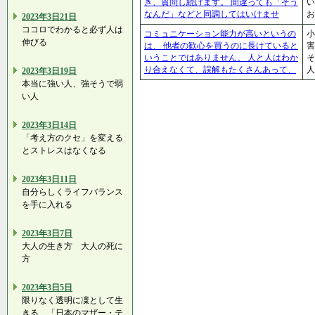
き、質問し続けます。 間違っても「そう
なんだ」などと同調してはいけませ
2023年3日21日
ココロでわかると必ず人は
コミュニケーション能力が高いというの
小
伸びる
は、 他者の歓心を買うのに長けていると
害
いうことではありません。 人と人はわか
そ
り合えなくて、誤解もたくさんあって、
2023年3日19日
本当に強い人、強そうで弱
い人
2023年3日14日
「考え方のクセ」を変える
とストレスはなくなる
2023年3日11日
自分らしくライフバランス
を手に入れる
2023年3日7日
大人の生き方 大人の死に
方
2023年3日5日
限りなく透明に凜として生
きる…「日本のマザー・テ