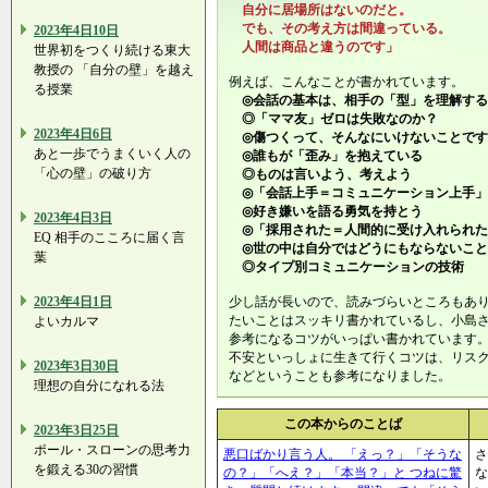
自分に居場所はないのだと。
でも、その考え方は間違っている。
2023年4日10日
人間は商品と違うのです」
世界初をつくり続ける東大
教授の 「自分の壁」を越え
例えば、こんなことが書かれています。
る授業
◎会話の基本は、相手の「型」を理解する
◎「ママ友」ゼロは失敗なのか？
2023年4日6日
◎傷つくって、そんなにいけないことです
あと一歩でうまくいく人の
◎誰もが「歪み」を抱えている
「心の壁」の破り方
◎ものは言いよう、考えよう
◎「会話上手＝コミュニケーション上手」
◎好き嫌いを語る勇気を持とう
2023年4日3日
◎「採用された＝人間的に受け入れられた
EQ 相手のこころに届く言
◎世の中は自分ではどうにもならないこと
葉
◎タイプ別コミュニケーションの技術
2023年4日1日
少し話が長いので、読みづらいところもあ
たいことはスッキリ書かれているし、小島
よいカルマ
参考になるコツがいっぱい書かれています
不安といっしょに生きて行くコツは、リス
2023年3日30日
などということも参考になりました。
理想の自分になれる法
この本からのことば
2023年3日25日
ポール・スローンの思考力
悪口ばかり言う人。 「えっ？」「そうな
さ
を鍛える30の習慣
の？」「へえ？」「本当？」と つねに驚
な