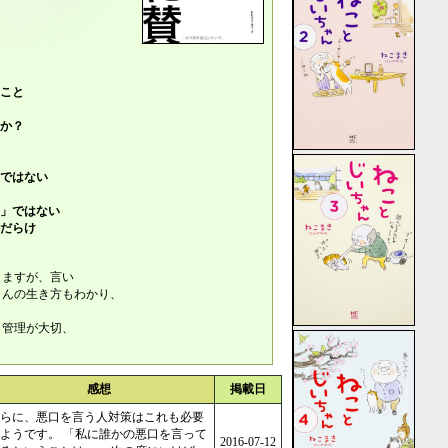
こと
か？
ではない
」ではない
だらけ
りますが、言い
さんの生き方もわかり、
。
ク管理が大切、
感想
掲載日
らに、悪口を言う人対策はこれも必要
ようです。 「私に誰かの悪口を言って
2016-07-12