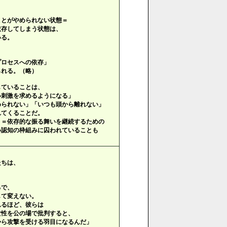
。
ことがやめられない状態＝
依存してしまう状態は、
いる。
プロセスへの依存」
られる。（略）
していることは、
い刺激を求めるようになる」
められない」「いつも頭から離れない」
れてくることだ。
」＝依存的な振る舞いを継続するための
い認知の枠組みに囚われていることも
たちは、
。
ろで、
して変えない。
れるほど、彼らは
女性を公の場で批判すると、
ら攻撃を受ける羽目になるんだ」