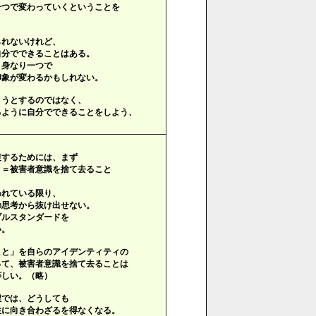
つで変わっていくということを
れないけれど、
分でできることはある。
身なり一つで
象が変わるかもしれない。
うとするのではなく、
ように自分でできることをしよう、
復するためには、まず
と＝被害者意識を捨て去ること
われている限り、
の思考から抜け出せない。
ブルスタンダードを
い。
こと」を自らのアイデンティティの
って、被害者意識を捨て去ることは
等しい。（略）
程では、どうしても
性に向き合わざるを得なくなる。