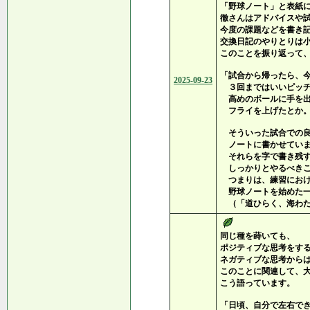
「野球ノート」と表紙
徹さんはアドバイスや
今度の課題などを書き
交換日記のやりとりは
このことを振り返って
「試合から帰ったら、
2025-09-23
３回まではいいピッチ
高めのボールに手を出
フライを上げたとか
そういった試合での良
ノートに書かせていま
それらを字で書き残す
しっかりとやるべきこ
つまりは、練習におけ
野球ノートを始めた一
（「道ひらく、海わた
同じ種を蒔いても、
ポジティブな思考をす
ネガティブな思考から
このことに関連して、
こう語っています。
「日頃、自分で左右で