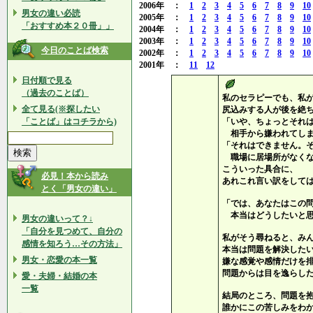
2006年 ：
1
2
3
4
5
6
7
8
9
10
男女の違い必読
2005年 ：
1
2
3
4
5
6
7
8
9
10
「おすすめ本２０冊」」
2004年 ：
1
2
3
4
5
6
7
8
9
10
2003年 ：
1
2
3
4
5
6
7
8
9
10
今日のことば検索
2002年 ：
1
2
3
4
5
6
7
8
9
10
2001年 ：
11
12
日付順で見る
（過去のことば）
私のセラピーでも、私
全て見る(※探したい
尻込みする人が後を絶
「ことば」はコチラから)
「いや、ちょっとそれ
相手から嫌われてしま
「それはできません。
職場に居場所がなくな
こういった具合に、
必見！本から読み
あれこれ言い訳をして
とく「男女の違い」
「では、あなたはこの
本当はどうしたいと思
男女の違いって？↓
「自分を見つめて、自分の
私がそう尋ねると、み
感情を知ろう…その方法」
本当は問題を解決した
男女・恋愛の本一覧
嫌な感覚や感情だけを
問題からは目を逸らし
愛・夫婦・結婚の本
一覧
結局のところ、問題を
誰かにこの苦しみをわ