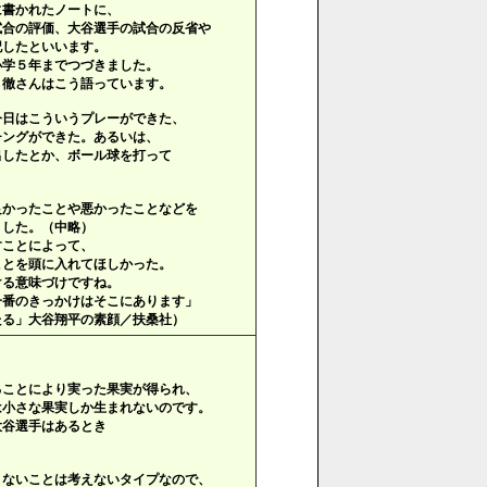
に書かれたノートに、
試合の評価、大谷選手の試合の反省や
記したといいます。
小学５年までつづきました。
、徹さんはこう語っています。
今日はこういうプレーができた、
ングができた。あるいは、
したとか、ボール球を打って
。
かったことや悪かったことなどを
した。（中略）
ことによって、
とを頭に入れてほしかった。
る意味づけですね。
番のきっかけはそこにあります」
る」大谷翔平の素顔／扶桑社）
ることにより実った果実が得られ、
は小さな果実しか生まれないのです。
大谷選手はあるとき
きないことは考えないタイプなので、