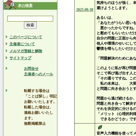
気持ちのほうが強く、
本の検索
避けようとします。
2025-09-30
あるいは、
「あなたがつらい思い
悪かったからですね。
と慰めてもらいたいだ
このページについて
自分の問題に正面から
他人や環境のせいにし
主催者について
鬱憤を晴らしたいだけ
メルマガ登録と解除
サイトマップ
「問題解決のためにあ
このように私が再び問
お問合せ
そこで再び逃げ出す人
主催者へのメール
「その通りですね。こ
私の未来は、 大変
と問題に向き合おうと
転載する場合は
「ことば探し」明記
問題から逃げ続けるか
お願いいたします。
問題と向き合って解決
転載した場合は、
それを決定的に分ける
連絡お願いいたし
「メリット（心理的利
ます。
できるかどうか」で
無断掲載禁止
音声入力機能を使って