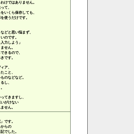
るわけではありません。
違って、
モをいくら保存しても、
部を使うだけです。
」などと思い悩まず、
よいのです。
ら入力しよう」
りません。
もできるので、
べきです。
ディア、
ったこと、
いものなどなど。
きるし、
う。
かってきますし、
思いがけない
れません。
魔」です。
ろからの
日記でした。