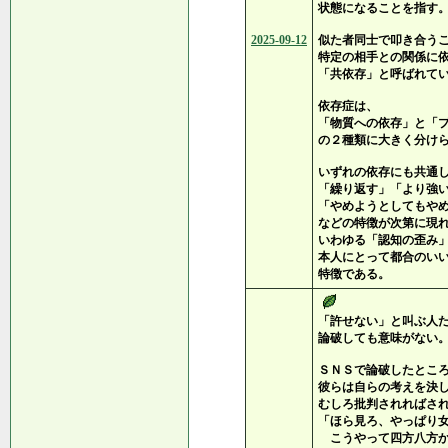
状態になることを指す
2025-09-12
似た者同士で叩き合う
特定の相手との関係に
「共依存」と呼ばれて
依存症は、
「物質への依存」と「
の２種類に大きく分け
いずれの依存にも共通
「繰り返す」「より強
「やめようとしてもや
などの特徴が次第に現
いわゆる「認知の歪み
本人にとって都合のい
特徴である。
「許せない」と叫ぶ人
論破しても意味がない
ＳＮＳで論破したとこ
彼らは自らの考えを決
むしろ批判されればさ
「ほら見ろ、やっぱり
こうやって四方八方か