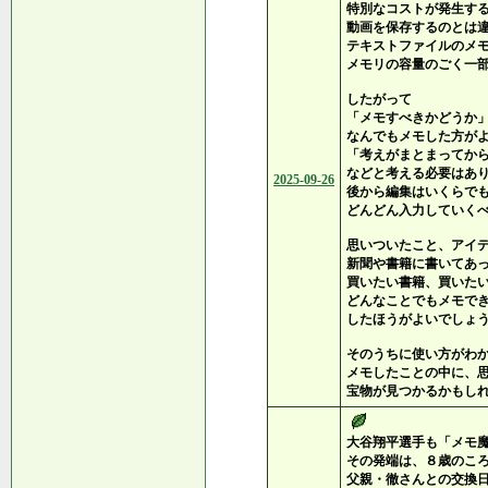
特別なコストが発生す
動画を保存するのとは
テキストファイルのメ
メモリの容量のごく一
したがって
「メモすべきかどうか
なんでもメモした方が
「考えがまとまってか
などと考える必要はあ
2025-09-26
後から編集はいくらで
どんどん入力していく
思いついたこと、アイ
新聞や書籍に書いてあ
買いたい書籍、買いた
どんなことでもメモで
したほうがよいでしょ
そのうちに使い方がわ
メモしたことの中に、
宝物が見つかるかもし
大谷翔平選手も「メモ
その発端は、８歳のこ
父親・徹さんとの交換