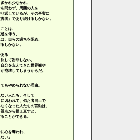
、多かれ少なかれ、
ンを問わず、周囲の人を
繰り返しているが、その事実に
被害者」であり続けるしかない。
うことは、
悪感を伴う。
には、自らの過ちを認め、
謝るしかない。
である
、決して謝罪しない。
ら自分を支えてきた世界観や
てが崩壊してしまうからだ。
くてもやめられない理由。
れない人たち、そして
」に囚われて、似た者同士で
れなくなった人たちの言動は、
う視点から捉え直すと、
することができる。
。
かに心を奪われ、
れない」