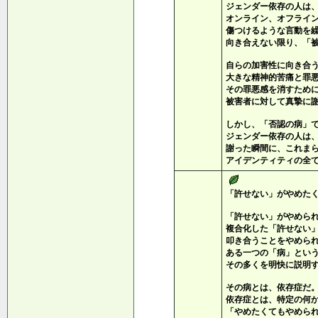
ジェンダー依存の人は
オンライン、オフライ
傷つけるような言動を
向き合えない限り、「
自らの加害性に向き合
大きな精神的苦痛と罪
その罪悪感を消すため
被害者に対して真摯に
しかし、「否認の病」
ジェンダー依存の人は
謝った瞬間に、これま
アイデンティティの全
「許せない」がやめた
「許せない」がやめら
複合化した「許せない
叩き合うことをやめら
ある一つの「病」とい
その多くを明快に説明
その病とは、依存症だ
依存症とは、特定の何
「やめたくてもやめら