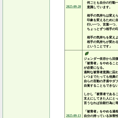
何ごとも自分の行動一
2025-09-20
意識しています。
相手の気持ちは変えら
印象を変えるために自
行い一つ、言葉一つ、
ちょっとずつ相手の印
相手の気持ちを変えよ
相手の気持ちが変わる
ということです」
ジェンダー依存から回
「被害者」をやめるこ
が必要になる。
過剰な被害者意識に囚
いつまでたっても他責
自らの言動の矛盾やダ
自覚することもできな
しかし「被害者である
支えにしてきた人にと
言うなれば自殺行為に
「被害者」をやめる過
2025-09-13
自分の持っている加害