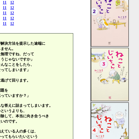
11
12
11
12
11
12
11
12
11
12
が解決方法を提示した途端に
ちません。
は無理ですね、だって
うじゃないですか」
そんなことをしたら、
ってしまいます」
は逃げて回ります。
問題を
っていますか？」
んな答えに詰まってしまいます。
いというよりも、
排除して、本当に向き合うべき
たいのです。
抱えている人の多くは、
かってもらいたいという