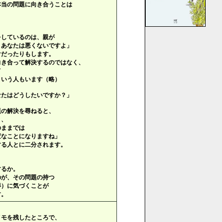
本当の問題に向き合うことは
をしているのは、親が
あなたは悪くないですよ」
けだったりもします。
向き合って解決するのではなく、
て
という人もいます（略）
なたはどうしたいですか？」
題の解決を尋ねると、
と、
のままでは
なことになりますね」
する人とに二分されます。
、
するか。
のが、その問題の持つ
得）に気づくことが
す。
メモを残したところで、