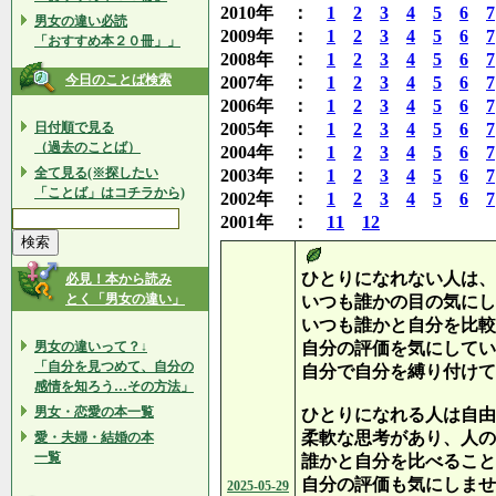
2010年 ：
1
2
3
4
5
6
7
男女の違い必読
2009年 ：
1
2
3
4
5
6
7
「おすすめ本２０冊」」
2008年 ：
1
2
3
4
5
6
7
今日のことば検索
2007年 ：
1
2
3
4
5
6
7
2006年 ：
1
2
3
4
5
6
7
日付順で見る
2005年 ：
1
2
3
4
5
6
7
（過去のことば）
2004年 ：
1
2
3
4
5
6
7
全て見る(※探したい
2003年 ：
1
2
3
4
5
6
7
「ことば」はコチラから)
2002年 ：
1
2
3
4
5
6
7
2001年 ：
11
12
ひとりになれない人は、
必見！本から読み
とく「男女の違い」
いつも誰かの目の気にし
いつも誰かと自分を比較
男女の違いって？↓
自分の評価を気にしてい
「自分を見つめて、自分の
自分で自分を縛り付けて
感情を知ろう…その方法」
男女・恋愛の本一覧
ひとりになれる人は自由
柔軟な思考があり、人の
愛・夫婦・結婚の本
一覧
誰かと自分を比べること
自分の評価も気にしませ
2025-05-29