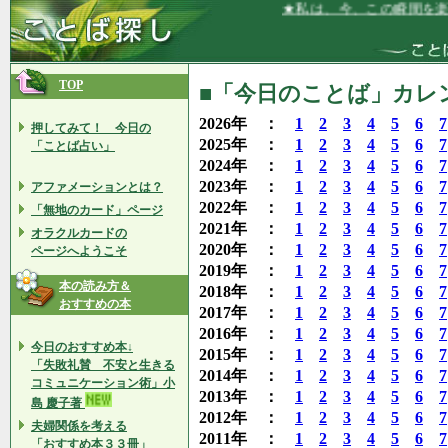
★私は、今、この瞬間を楽しむ
TOP
■「今日のことば」カレン
2026年 ：
1
2
3
4
5
6
7
押してみて！ 今日の
2025年 ：
1
2
3
4
5
6
7
「ことば占い」
2024年 ：
1
2
3
4
5
6
7
2023年 ：
1
2
3
4
5
6
7
アファメーションとは？
2022年 ：
1
2
3
4
5
6
7
「無地のカード」ページ
2021年 ：
1
2
3
4
5
6
7
オラクルカードの
2020年 ：
1
2
3
4
5
6
7
ページへようこそ
2019年 ：
1
2
3
4
5
6
7
本の読み方＆
2018年 ：
1
2
3
4
5
6
7
おすすめの本
2017年 ：
1
2
3
4
5
6
7
2016年 ：
1
2
3
4
5
6
7
今日のおすすめ本↓
2015年 ：
1
2
3
4
5
6
7
「失敗礼賛 不安と生きる
2014年 ：
1
2
3
4
5
6
7
コミュニケーション術」小
2013年 ：
1
2
3
4
5
6
7
島 慶子著
2012年 ：
1
2
3
4
5
6
7
夫婦関係を考える
2011年 ：
1
2
3
4
5
6
7
「おすすめ本３３冊」