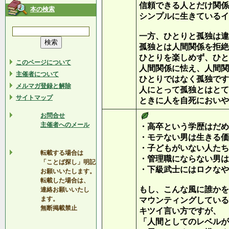
信頼できる人とだけ関係
本の検索
シンプルに生きているイ
一方、ひとりと孤独は違
孤独とは人間関係を拒絶
ひとりを楽しめず、ひと
このページについて
人間関係に怯え、人間関
主催者について
ひとりではなく孤独です
メルマガ登録と解除
人にとって孤独とはとて
サイトマップ
ときに人を自死においや
お問合せ
主催者へのメール
・高卒という学歴はだめ
・モテない男は生きる価
・子どもがいない人たち
転載する場合は
・管理職にならない男は
「ことば探し」明記
・下級武士にはロクなや
お願いいたします。
転載した場合は、
もし、こんな風に誰かを
連絡お願いいたし
ます。
マウンティングしている
無断掲載禁止
キツイ言い方ですが、
「人間としてのレベルが