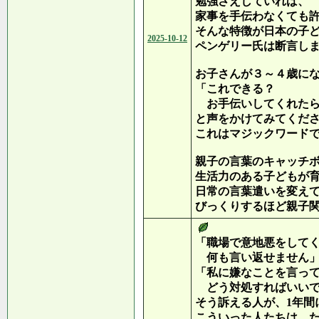
勉強さえしていれば、
家事を手伝わなくても
そんな特徴が日本の子
2025-10-12
ペンゲリー氏は断言し
お子さんが３～４歳に
「これできる？
お手伝いしてくれたら
と声をかけてみてくだ
これはマジックワード
親子の言葉のキャッチ
生活力のある子どもが
日常の言葉遣いを変え
びっくりするほど親子
「職場で意地悪をして
何も言い返せません
「私に嫌なことを言っ
どう対処すればいいで
そう訴える人が、1年間
こういった人たちは、