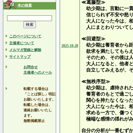
≪葛藤型≫
本の検索
幼少期は、言動に一貫
信じられず不安や怒り
大人になった今は、相
人にまとわりついてし
このページについて
≪回避型≫
主催者について
幼少期は養育者から距
2025-10-28
メルマガ登録と解除
欲求を満たしてもらえ
サイトマップ
そのため、その後は人
大人になると、他者と
お問合せ
自立してみえるが、そ
主催者へのメール
≪無秩序型≫
幼少期は、虐待された
転載する場合は
養育者のもとで過ごし
「ことば探し」明記
お願いいたします。
関心を持たなくなっ
転載した場合は、
大人になった今は、相
連絡お願いいたし
求める一方で、傷つく
ます。
極端な感情の揺れがみ
無断掲載禁止
自分の分析が一番むず