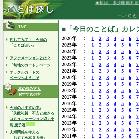
★私は、多少睡眠不足でも
TOP
■「今日のことば」カレンダ
2026年 ：
1
2
3
4
5
6
7
押してみて！ 今日の
2025年 ：
1
2
3
4
5
6
7
「ことば占い」
2024年 ：
1
2
3
4
5
6
7
2023年 ：
1
2
3
4
5
6
7
アファメーションとは？
2022年 ：
1
2
3
4
5
6
7
「無地のカード」ページ
2021年 ：
1
2
3
4
5
6
7
オラクルカードの
2020年 ：
1
2
3
4
5
6
7
ページへようこそ
2019年 ：
1
2
3
4
5
6
7
本の読み方＆
2018年 ：
1
2
3
4
5
6
7
おすすめの本
2017年 ：
1
2
3
4
5
6
7
2016年 ：
1
2
3
4
5
6
7
今日のおすすめ本↓
2015年 ：
1
2
3
4
5
6
7
「失敗礼賛 不安と生きる
2014年 ：
1
2
3
4
5
6
7
コミュニケーション術」小
2013年 ：
1
2
3
4
5
6
7
島 慶子著
2012年 ：
1
2
3
4
5
6
7
夫婦関係を考える
2011年 ：
1
2
3
4
5
6
7
「おすすめ本３３冊」