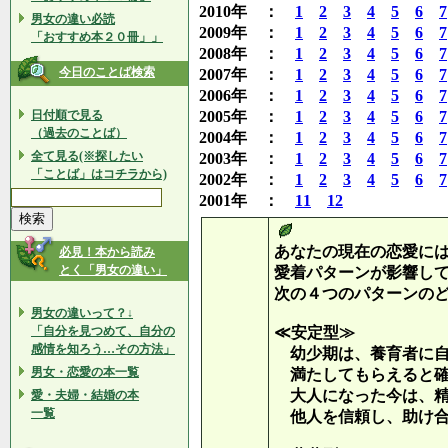
2010年 ：
1
2
3
4
5
6
7
男女の違い必読
2009年 ：
1
2
3
4
5
6
7
「おすすめ本２０冊」」
2008年 ：
1
2
3
4
5
6
7
今日のことば検索
2007年 ：
1
2
3
4
5
6
7
2006年 ：
1
2
3
4
5
6
7
日付順で見る
2005年 ：
1
2
3
4
5
6
7
（過去のことば）
2004年 ：
1
2
3
4
5
6
7
全て見る(※探したい
2003年 ：
1
2
3
4
5
6
7
「ことば」はコチラから)
2002年 ：
1
2
3
4
5
6
7
2001年 ：
11
12
あなたの現在の恋愛に
必見！本から読み
とく「男女の違い」
愛着パターンが影響し
次の４つのパターンの
男女の違いって？↓
「自分を見つめて、自分の
≪安定型≫
感情を知ろう…その方法」
幼少期は、養育者に自
男女・恋愛の本一覧
満たしてもらえると確
大人になった今は、精
愛・夫婦・結婚の本
一覧
他人を信頼し、助け合