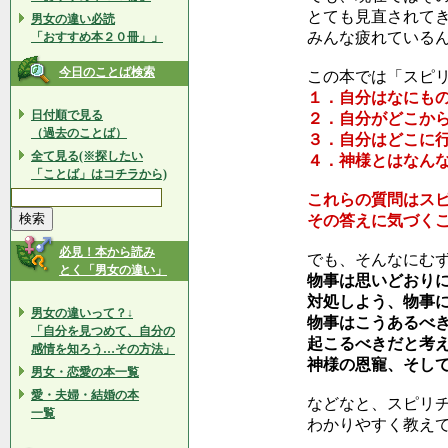
とても見直されて
男女の違い必読
みんな疲れている
「おすすめ本２０冊」」
今日のことば検索
この本では「スピ
１．自分はなにも
日付順で見る
２．自分がどこか
（過去のことば）
３．自分はどこに
全て見る(※探したい
４．神様とはなん
「ことば」はコチラから)
これらの質問はス
その答えに気づく
必見！本から読み
でも、そんなにむ
とく「男女の違い」
物事は思いどおり
対処しよう、物事
男女の違いって？↓
物事はこうあるべ
「自分を見つめて、自分の
起こるべきだと考
感情を知ろう…その方法」
神様の恩寵、そし
男女・恋愛の本一覧
愛・夫婦・結婚の本
などなと、スピリ
一覧
わかりやすく教え