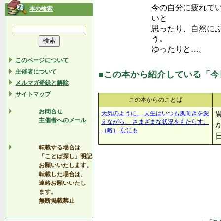
今の自分に疲れて
本の検索
いと
思ったり、自然に
う。
ゆったりと…。
このページについて
主催者について
■この本から紹介している「今
メルマガ登録と解除
サイトマップ
この本からのことば
お問合せ
天気のように、 人生はいつも風向きを変
主催者へのメール
えながら、 さまざまな状況をもたらす。
（略） なにも
転載する場合は
「ことば探し」明記
お願いいたします。
転載した場合は、
連絡お願いいたし
ます。
無断掲載禁止