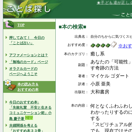
★子ども達が正しく
TOP
■本の検索■
出典名：
自分のちからに気づくス
押してみて！ 今日の
「ことば占い」
おすすめ度：
※お
癒し系
本のカテゴリ：
アファメーションとは？
あなたの「可能性
「無地のカード」ページ
副題：
す奇跡の方法
オラクルカードの
ページへようこそ
マイケル ゴダート
著者：
小原 亜美
訳者：
本の読み方＆
おすすめの本
大和書房
出版社：
今日のおすすめ本↓
本の内容：
何となくふわふわ
「失敗礼賛 不安と生きる
わかったりするの
コミュニケーション術」小
する
島 慶子著
「スピリチュアル
夫婦関係を考える
でも、現在ではそ
「おすすめ本３３冊」