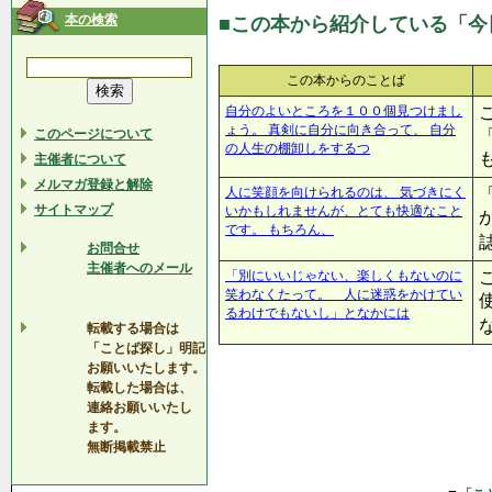
本の検索
■この本から紹介している「今
この本からのことば
自分のよいところを１００個見つけまし
ょう。 真剣に自分に向き合って、 自分
このページについて
の人生の棚卸しをするつ
主催者について
メルマガ登録と解除
人に笑顔を向けられるのは、 気づきにく
サイトマップ
いかもしれませんが、とても快適なこと
です。 もちろん、
お問合せ
主催者へのメール
「別にいいじゃない、楽しくもないのに
笑わなくたって。 人に迷惑をかけてい
るわけでもないし」となかには
転載する場合は
「ことば探し」明記
お願いいたします。
転載した場合は、
連絡お願いいたし
ます。
無断掲載禁止