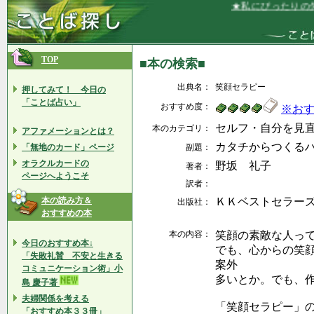
★私にぴったりの先
TOP
■本の検索■
出典名：
笑顔セラピー
押してみて！ 今日の
「ことば占い」
おすすめ度：
※お
セルフ・自分を見
本のカテゴリ：
アファメーションとは？
カタチからつくる
「無地のカード」ページ
副題：
オラクルカードの
野坂 礼子
著者：
ページへようこそ
訳者：
本の読み方＆
ＫＫベストセラー
出版社：
おすすめの本
本の内容：
笑顔の素敵な人っ
今日のおすすめ本↓
でも、心からの笑
「失敗礼賛 不安と生きる
案外
コミュニケーション術」小
多いとか。でも、
島 慶子著
夫婦関係を考える
「笑顔セラピー」
「おすすめ本３３冊」