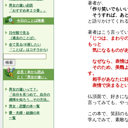
著者が、
男女の違い必読
「作り笑いでもい
「おすすめ本２０冊」」
そうすれば、あと
今日のことば検索
と語りかけてくれ
著者はこう言って
日付順で見る
「じつは、まわり
（過去のことば）
もっと
全て見る(※探したい
「ことば」はコチラから)
気になるものがあ
なぜなら、表情は
そのため、美醜よ
必見！本から読み
す。
とく「男女の違い」
相手があなたに好
表情で決まるとい
男女の違いって？↓
「自分を見つめて、自分の
仏頂面で、好きに
感情を知ろう…その方法」
言ってみても、や
男女・恋愛の本一覧
愛・夫婦・結婚の本
この本で、笑顔の
一覧
学んでみて、素敵