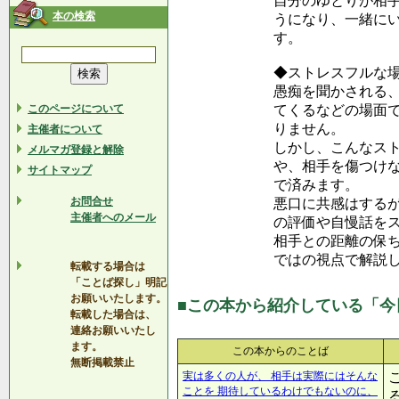
自分のゆとりが相
本の検索
うになり、一緒に
す。
◆ストレスフルな場
愚痴を聞かされる
このページについて
てくるなどの場面
りません。
主催者について
しかし、こんなス
メルマガ登録と解除
や、相手を傷つけ
サイトマップ
で済みます。
お問合せ
悪口に共感はする
主催者へのメール
の評価や自慢話を
相手との距離の保
ではの視点で解説
転載する場合は
「ことば探し」明記
お願いいたします。
■この本から紹介している「今
転載した場合は、
連絡お願いいたし
ます。
この本からのことば
無断掲載禁止
実は多くの人が、 相手は実際にはそんな
ことを 期待しているわけでもないのに、