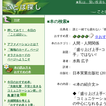
★私は、賢い投資をし
TOP
■本の検索■
出典名：
誰と一緒でも疲れない「
押してみて！ 今日の
「ことば占い」
おすすめ度：
※お
人間・人間関係
本のカテゴリ：
アファメーションとは？
「盛り上げ上手=コ
「無地のカード」ページ
副題：
手」ではない!
オラクルカードの
ページへようこそ
水島 広子
著者：
訳者：
本の読み方＆
おすすめの本
日本実業出版社 (2014
出版社：
今日のおすすめ本↓
本の内容：
≪本の紹介文≫
「失敗礼賛 不安と生きる
コミュニケーション術」小
◆「盛り上げ上手=
島 慶子著
「コミュニケーシ
夫婦関係を考える
の中心になれるよ
「おすすめ本３３冊」