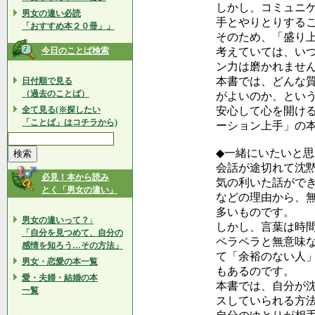
しかし、コミュニ
男女の違い必読
手とやりとりする
「おすすめ本２０冊」」
そのため、「盛り
今日のことば検索
考えていては、い
ン力は磨かれませ
本書では、どんな
日付順で見る
（過去のことば）
がよいのか、とい
全て見る(※探したい
安心して心を開け
「ことば」はコチラから)
ーション上手」の
◆一緒にいたいと思
会話が途切れて沈
必見！本から読み
気の利いた話がで
とく「男女の違い」
などの理由から、
多いものです。
男女の違いって？↓
しかし、言葉は時
「自分を見つめて、自分の
ペラペラと無意味
感情を知ろう…その方法」
て「余裕のない人
男女・恋愛の本一覧
もあるのです。
愛・夫婦・結婚の本
本書では、自分が
一覧
スしていられる方