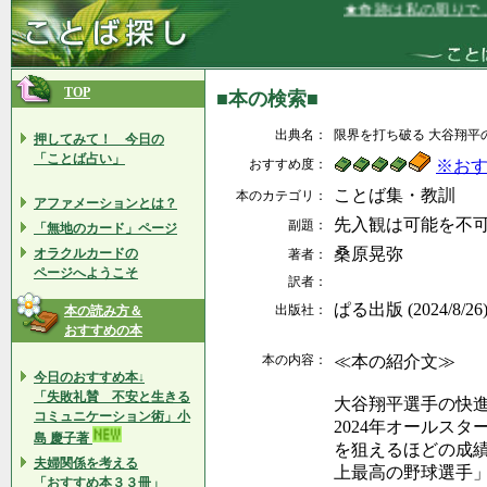
★奇跡は私の周りで、
TOP
■本の検索■
出典名：
限界を打ち破る 大谷翔平
押してみて！ 今日の
「ことば占い」
おすすめ度：
※お
ことば集・教訓
本のカテゴリ：
アファメーションとは？
先入観は可能を不
副題：
「無地のカード」ページ
桑原晃弥
オラクルカードの
著者：
ページへようこそ
訳者：
ぱる出版 (2024/8/26
出版社：
本の読み方＆
おすすめの本
本の内容：
≪本の紹介文≫
今日のおすすめ本↓
「失敗礼賛 不安と生きる
大谷翔平選手の快
コミュニケーション術」小
2024年オールス
島 慶子著
を狙えるほどの成
夫婦関係を考える
上最高の野球選手
「おすすめ本３３冊」