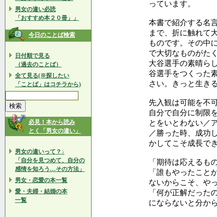
っています。
男女の違い必読
「おすすめ本２０冊」」
本書で紹介する名
まで、折に触れて
今日のことば検索
ものです。その中
で大切なものがた
日付順で見る
大谷選手の素晴ら
（過去のことば）
谷選手をつくった
全て見る(※探したい
さい。きっと生き
「ことば」はコチラから)
先入観は可能を不
自分で自分に制限
必見！本から読み
とをいとわない／
とく「男女の違い」
／勝った時、成功
かしてこそ成長で
男女の違いって？↓
「自分を見つめて、自分の
「期待は応えるも
感情を知ろう…その方法」
「誰もやったこと
男女・恋愛の本一覧
ないからこそ、や
愛・夫婦・結婚の本
「何が正解だった
一覧
にならないと分か