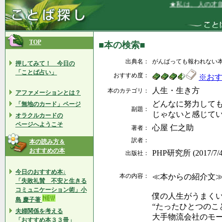
★私は、人の才能
TOP
■本の検索■
出典名：
がんばっても報われない
押してみて！ 今日の
「ことば占い」
おすすめ度：
※お
人生・生き方
本のカテゴリ：
アファメーションとは？
どんなに努力して
「無地のカード」ページ
副題：
じゃないと感じてい
オラクルカードの
ページへようこそ
心屋 仁之助
著者：
訳者：
本の読み方＆
おすすめの本
PHP研究所 (2017/7/
出版社：
今日のおすすめ本↓
本の内容：
≪本からの紹介文
「失敗礼賛 不安と生きる
コミュニケーション術」小
僕の人生がうまく
島 慶子著
“たったひとつのこ
夫婦関係を考える
大手物流会社のモ
「おすすめ本３３冊」