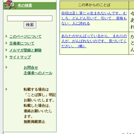
この本からのことば
本の検索
自信は足し算じゃ生まれないんです。 む
しろ、どんどん引いて、引いて… 資格も
ない、人に誇れる
あなたががんばっているから、 まわりの
このページについて
人が、がんばれないのです。 気づいてく
主催者について
ださい。（略）
メルマガ登録と解除
サイトマップ
お問合せ
主催者へのメール
転載する場合は
「ことば探し」明記
お願いいたします。
転載した場合は、
連絡お願いいたし
ます。
無断掲載禁止