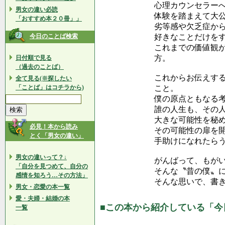
心理カウンセラー
男女の違い必読
体験を踏まえて大
「おすすめ本２０冊」」
劣等感や欠乏症か
今日のことば検索
好きなことだけをす
これまでの価値観が
方。
日付順で見る
（過去のことば）
これからお伝えす
全て見る(※探したい
「ことば」はコチラから)
こと。
僕の原点ともなる
誰の人生も、その
大きな可能性を秘
必見！本から読み
その可能性の扉を
とく「男女の違い」
手助けになれたら
男女の違いって？↓
がんばって、もが
「自分を見つめて、自分の
そんな〝昔の僕〟
感情を知ろう…その方法」
そんな思いで、書
男女・恋愛の本一覧
愛・夫婦・結婚の本
■この本から紹介している「今
一覧