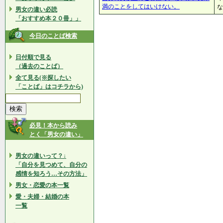
満のことをしてはいけない。
な
男女の違い必読
「おすすめ本２０冊」」
今日のことば検索
日付順で見る
（過去のことば）
全て見る(※探したい
「ことば」はコチラから)
必見！本から読み
とく「男女の違い」
男女の違いって？↓
「自分を見つめて、自分の
感情を知ろう…その方法」
男女・恋愛の本一覧
愛・夫婦・結婚の本
一覧