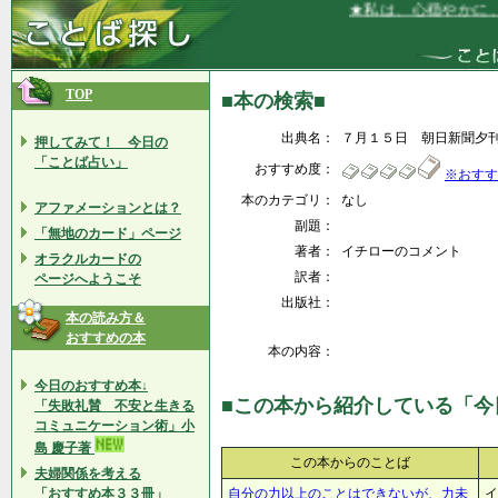
★私は、心穏やかに、安
TOP
■本の検索■
出典名：
７月１５日 朝日新
押してみて！ 今日の
「ことば占い」
おすすめ度：
※おすす
本のカテゴリ：
なし
アファメーションとは？
副題：
「無地のカード」ページ
著者：
イチローのコメント
オラクルカードの
訳者：
ページへようこそ
出版社：
本の読み方＆
おすすめの本
本の内容：
今日のおすすめ本↓
■この本から紹介している「今
「失敗礼賛 不安と生きる
コミュニケーション術」小
島 慶子著
この本からのことば
夫婦関係を考える
「おすすめ本３３冊」
自分の力以上のことはできないが、力未
イ